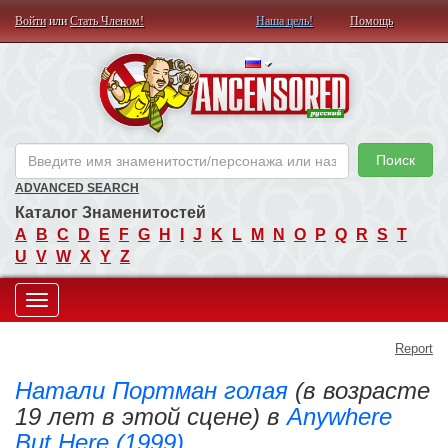
Войти
или
Стать Членом!
Наша цель!
Помощь
AN
Поиск
ADVANCED SEARCH
Каталог Знаменитостей
A
B
C
D
E
F
G
H
I
J
K
L
M
N
O
P
Q
R
S
T
U
V
W
X
Y
Z
Toggle
Report
navigation
Натали Портман голая
(в возрасте
19 лет в этой сцене) в
Anywhere
But Here (1999)