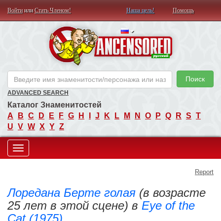
Войти
или
Стать Членом!
Наша цель!
Помощь
AN
Поиск
ADVANCED SEARCH
Каталог Знаменитостей
A
B
C
D
E
F
G
H
I
J
K
L
M
N
O
P
Q
R
S
T
U
V
W
X
Y
Z
Toggle
Report
navigation
Лоредана Берте голая
(в возрасте
25 лет в этой сцене) в
Eye of the
Cat (1975)