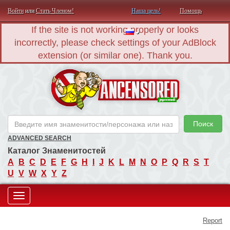
Войти
или
Стать Членом!
Наша цель!
Помощь
If the site is not working properly or looks
incorrectly, please check settings of your AdBlock
extension (or similar one). Thank you.
AN
Поиск
ADVANCED SEARCH
Каталог Знаменитостей
A
B
C
D
E
F
G
H
I
J
K
L
M
N
O
P
Q
R
S
T
U
V
W
X
Y
Z
Toggle
Report
navigation