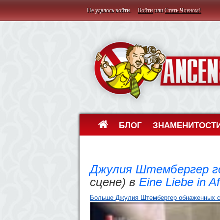
Не удалось войти.
Войти
или
Стать Членом!
БЛОГ
ЗНАМЕНИТОСТ
Джулия Штембергер г
сцене) в
Eine Liebe in Af
Больше Джулия Штембергер обнаженных сцен