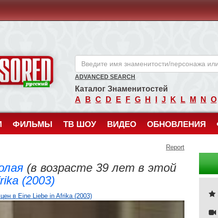
ANCENSORED - Голые Знаменитости Без Цензуры
ADVANCED SEARCH
Каталог Знаменитостей
A
B
C
D
E
F
G
H
I
J
K
L
M
N
O
И
ФИЛЬМЫ
ТВ ШОУ
ВИДЕО
ОБНОВЛЕНИЯ
Report
олая
(в возрасте 39 лет в этой
rika (2003)
 в Eine Liebe in Afrika (2003)