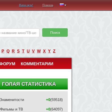
Наша цель!
Помощь
Поиск
P
Q
R
S
T
U
V
W
X
Y
Z
ФОРУМ
КОММЕНТАРИИ
ГОЛАЯ СТАТИСТИКА
Знаменитости
+0
(59518)
Фильмы и ТВ
+0
(64097)