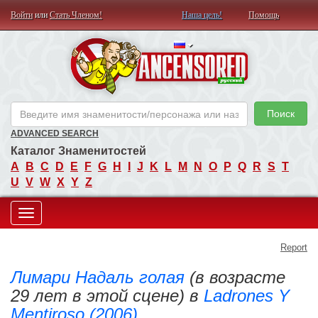
Войти
или
Стать Членом!
Наша цель!
Помощь
AN
Поиск
ADVANCED SEARCH
Каталог Знаменитостей
A
B
C
D
E
F
G
H
I
J
K
L
M
N
O
P
Q
R
S
T
U
V
W
X
Y
Z
Toggle
Report
navigation
Лимари Надаль голая
(в возрасте
29 лет в этой сцене) в
Ladrones Y
Mentiroso (2006)