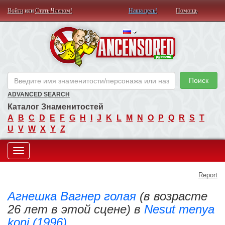
Войти
или
Стать Членом!
Наша цель!
Помощь
AN
Поиск
ADVANCED SEARCH
Каталог Знаменитостей
A
B
C
D
E
F
G
H
I
J
K
L
M
N
O
P
Q
R
S
T
U
V
W
X
Y
Z
Toggle
Report
navigation
Агнешка Вагнер голая
(в возрасте
26 лет в этой сцене) в
Nesut menya
koni (1996)