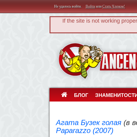
Не удалось войти.
Войти
или
Стать Членом!
If the site is not working prope
БЛОГ
ЗНАМЕНИТОСТ
Агата Бузек голая
(в в
Paparazzo (2007)