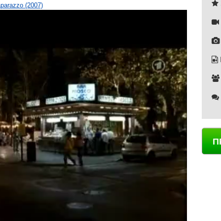
parazzo (2007)
П