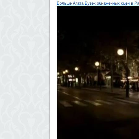
Больше Агата Бузек обнаженных сцен в Pa