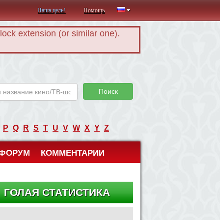
Наша цель!
Помощь
Block extension (or similar one).
Поиск
P
Q
R
S
T
U
V
W
X
Y
Z
ФОРУМ
КОММЕНТАРИИ
ГОЛАЯ СТАТИСТИКА