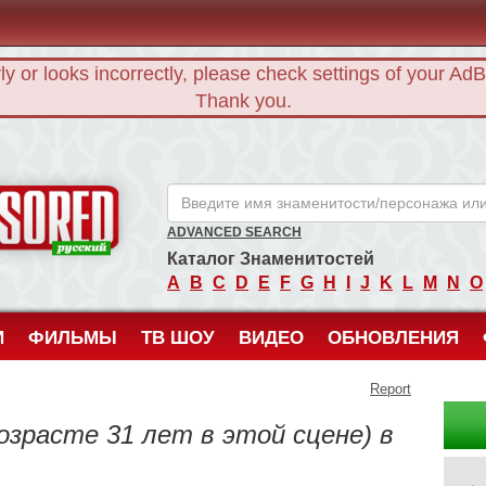
rly or looks incorrectly, please check settings of your Ad
Thank you.
ANCENSORED - Голые Знаменитости Без Цензуры
ADVANCED SEARCH
Каталог Знаменитостей
A
B
C
D
E
F
G
H
I
J
K
L
M
N
O
И
ФИЛЬМЫ
ТВ ШОУ
ВИДЕО
ОБНОВЛЕНИЯ
Report
озрасте 31 лет в этой сцене) в