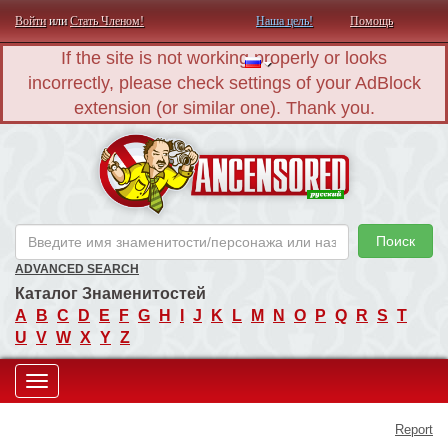
Войти
или
Стать Членом!
Наша цель!
Помощь
If the site is not working properly or looks
incorrectly, please check settings of your AdBlock
extension (or similar one). Thank you.
AN
Поиск
ADVANCED SEARCH
Каталог Знаменитостей
A
B
C
D
E
F
G
H
I
J
K
L
M
N
O
P
Q
R
S
T
U
V
W
X
Y
Z
Toggle
Report
navigation