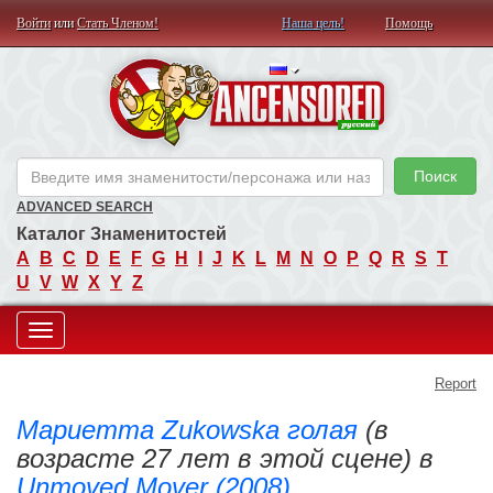
Войти
или
Стать Членом!
Наша цель!
Помощь
AN
Поиск
ADVANCED SEARCH
Каталог Знаменитостей
A
B
C
D
E
F
G
H
I
J
K
L
M
N
O
P
Q
R
S
T
U
V
W
X
Y
Z
Toggle
Report
navigation
Мариетта Zukowska голая
(в
возрасте 27 лет в этой сцене) в
Unmoved Mover (2008)