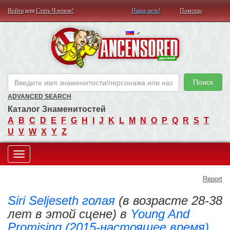
Войти
или
Стать Членом!
Наша цель!
Помощь
AN
Поиск
ADVANCED SEARCH
Каталог Знаменитостей
A
B
C
D
E
F
G
H
I
J
K
L
M
N
O
P
Q
R
S
T
U
V
W
X
Y
Z
Toggle
Report
navigation
Siri Seljeseth голая
(в возрасте 28-38
лет в этой сцене) в
Young And
Promising (2015-настоящее время)