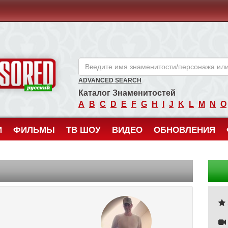
ANCENSORED - Голые Знаменитости Без Цензуры
ADVANCED SEARCH
Каталог Знаменитостей
A
B
C
D
E
F
G
H
I
J
K
L
M
N
O
И
ФИЛЬМЫ
ТВ ШОУ
ВИДЕО
ОБНОВЛЕНИЯ