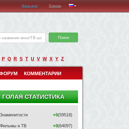
Наша цель!
Помощь
Поиск
P
Q
R
S
T
U
V
W
X
Y
Z
ФОРУМ
КОММЕНТАРИИ
ГОЛАЯ СТАТИСТИКА
Знаменитости
+0
(59518)
Фильмы и ТВ
+0
(64097)