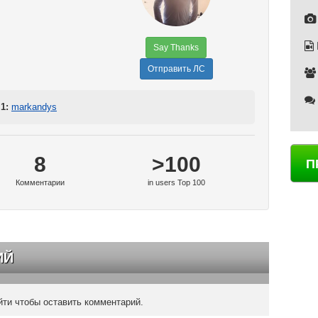
Say Thanks
Отправить ЛС
1:
markandys
8
>100
П
Комментарии
in users Top 100
ИЙ
ти чтобы оставить комментарий.