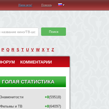
Наша цель!
Помощь
Поиск
P
Q
R
S
T
U
V
W
X
Y
Z
ФОРУМ
КОММЕНТАРИИ
ГОЛАЯ СТАТИСТИКА
Знаменитости
+0
(59518)
Фильмы и ТВ
+0
(64097)