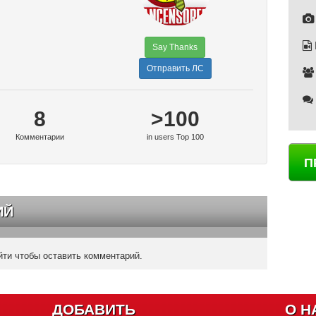
Say Thanks
Отправить ЛС
8
>100
Комментарии
in users Top 100
П
ИЙ
ти чтобы оставить комментарий.
ДОБАВИТЬ
О Н