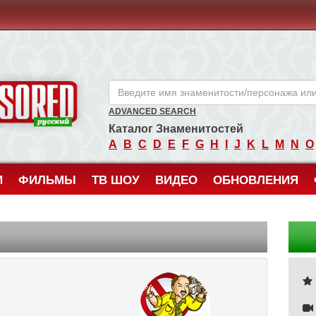
ANCENSORED - Голые Знаменитости Без Цензуры
ADVANCED SEARCH
Каталог Знаменитостей
A
B
C
D
E
F
G
H
I
J
K
L
M
N
O
И
ФИЛЬМЫ
ТВ ШОУ
ВИДЕО
ОБНОВЛЕНИЯ