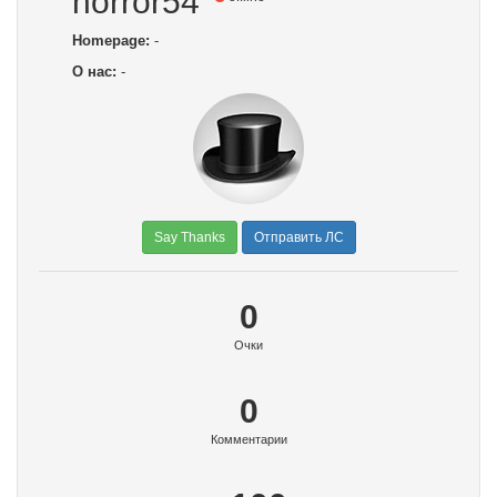
horror54
Homepage:
-
О нас:
-
Say Thanks
Отправить ЛС
0
Очки
0
Комментарии