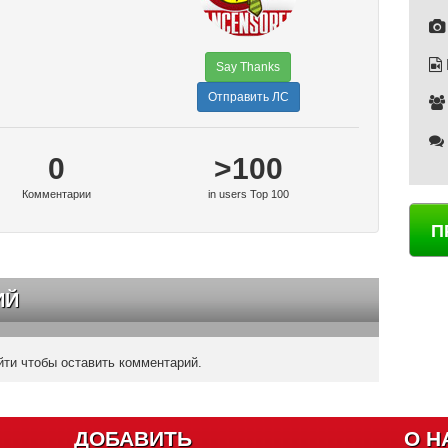
Say Thanks
Отправить ЛС
0
>100
Комментарии
in users Top 100
П
ИЙ
ти чтобы оставить комментарий.
ДОБАВИТЬ
О Н