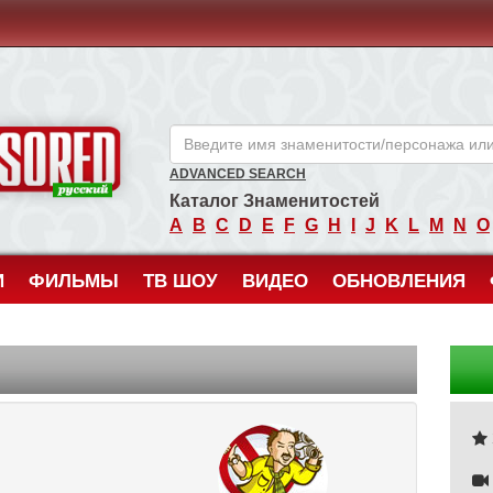
ANCENSORED - Голые Знаменитости Без Цензуры
ADVANCED SEARCH
Каталог Знаменитостей
A
B
C
D
E
F
G
H
I
J
K
L
M
N
O
И
ФИЛЬМЫ
ТВ ШОУ
ВИДЕО
ОБНОВЛЕНИЯ