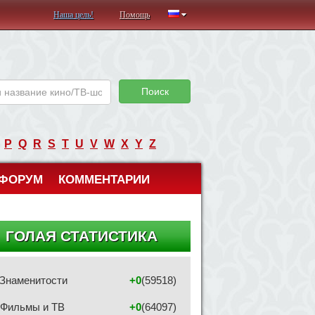
Наша цель!
Помощь
Поиск
P
Q
R
S
T
U
V
W
X
Y
Z
ФОРУМ
КОММЕНТАРИИ
ГОЛАЯ СТАТИСТИКА
Знаменитости
+0
(59518)
Фильмы и ТВ
+0
(64097)