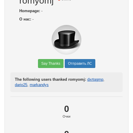
romyomj
Homepage:
-
О нас:
-
Say Thanks
Отправить ЛС
The following users thanked romyomj:
dxrtqgmp
,
dario25
,
markandys
0
Очки