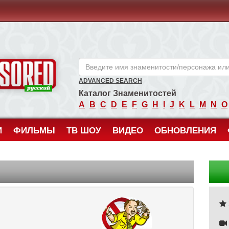
ANCENSORED - Голые Знаменитости Без Цензуры
ADVANCED SEARCH
Каталог Знаменитостей
A
B
C
D
E
F
G
H
I
J
K
L
M
N
O
И
ФИЛЬМЫ
ТВ ШОУ
ВИДЕО
ОБНОВЛЕНИЯ