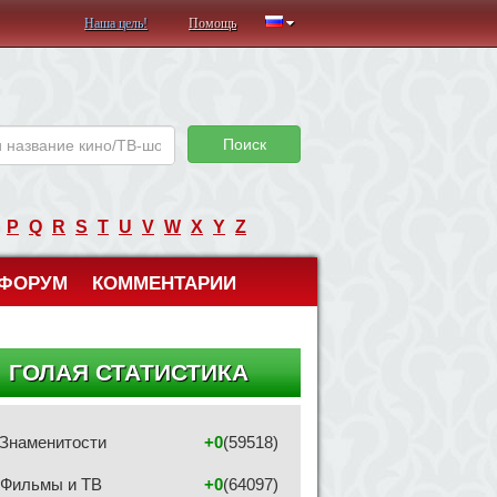
Наша цель!
Помощь
Поиск
P
Q
R
S
T
U
V
W
X
Y
Z
ФОРУМ
КОММЕНТАРИИ
ГОЛАЯ СТАТИСТИКА
Знаменитости
+0
(59518)
Фильмы и ТВ
+0
(64097)