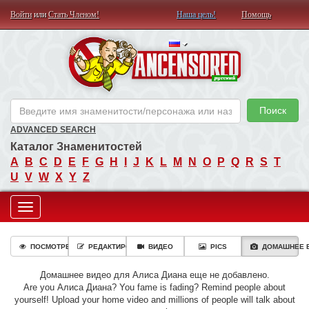
Войти
или
Стать Членом!
Наша цель!
Помощь
AN
Поиск
ADVANCED SEARCH
Каталог Знаменитостей
A
B
C
D
E
F
G
H
I
J
K
L
M
N
O
P
Q
R
S
T
U
V
W
X
Y
Z
Toggle
navigation
ПОСМОТРЕТЬ
РЕДАКТИРОВАТЬ
ВИДЕО
PICS
ДОМАШНЕЕ 
Домашнее видео для Алиса Диана еще не добавлено.
Are you Алиса Диана? You fame is fading? Remind people about
yourself! Upload your home video and millions of people will talk about