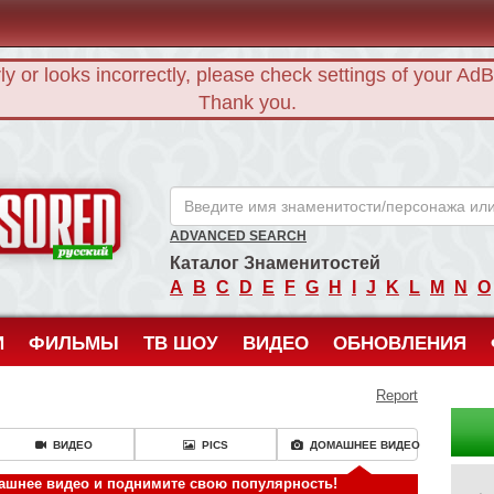
rly or looks incorrectly, please check settings of your Ad
Thank you.
ANCENSORED - Голые Знаменитости Без Цензуры
ADVANCED SEARCH
Каталог Знаменитостей
A
B
C
D
E
F
G
H
I
J
K
L
M
N
O
И
ФИЛЬМЫ
ТВ ШОУ
ВИДЕО
ОБНОВЛЕНИЯ
Report
ВИДЕО
PICS
ДОМАШНЕЕ ВИДЕО
ашнее видео и поднимите свою популярность!