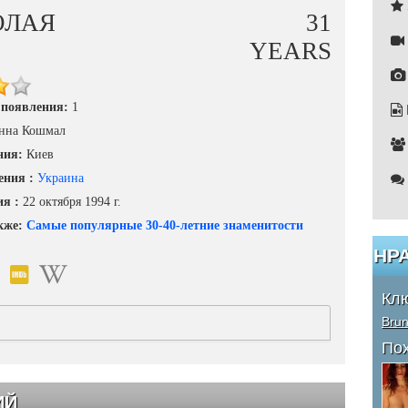
ОЛАЯ
31
YEARS
 появления:
1
нна Кошмал
ния:
Киев
ения :
Украина
ия :
22 октября 1994 г.
кже:
Самые популярные 30-40-летние знаменитости
НР
Кл
Brun
По
ИЙ