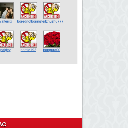
walterrix
borednotboring
neilzhuzhu777
pakjey
homie192
bangura00
АС