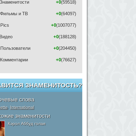
Знаменитости
+0
(59518)
Фильмы и ТВ
+0
(64097)
Pics
+0
(1007077)
Видео
+0
(188128)
Пользователи
+0
(204450)
Комментарии
+0
(76627)
АВИТСЯ ЗНАМЕНИТОСТЬ?
ючевые слова
ette
,
International
хожие знаменитости
Кэрол Аббуд голая