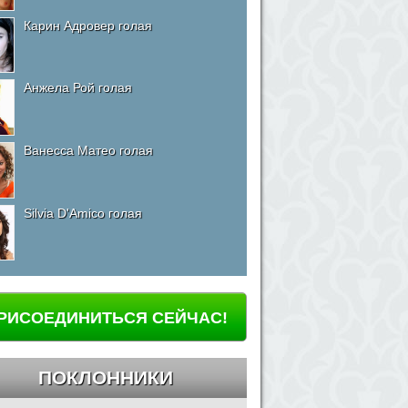
Карин Адровер голая
Анжела Рой голая
Ванесса Матео голая
Silvia D'Amico голая
РИСОЕДИНИТЬСЯ СЕЙЧАС!
ПОКЛОННИКИ