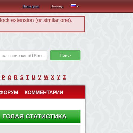
Наша цель!
Помощь
Block extension (or similar one).
Поиск
P
Q
R
S
T
U
V
W
X
Y
Z
ФОРУМ
КОММЕНТАРИИ
ГОЛАЯ СТАТИСТИКА