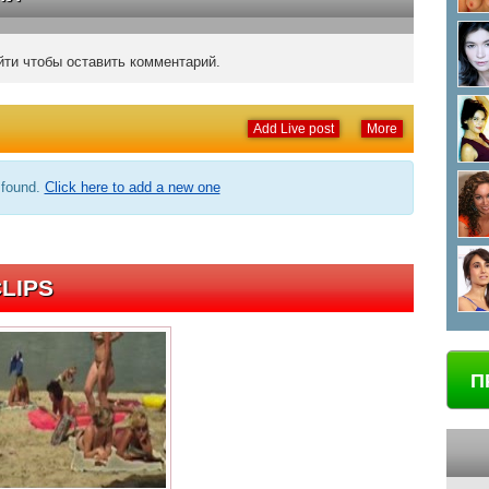
ти чтобы оставить комментарий.
Add Live post
More
 found.
Click here to add a new one
LIPS
П