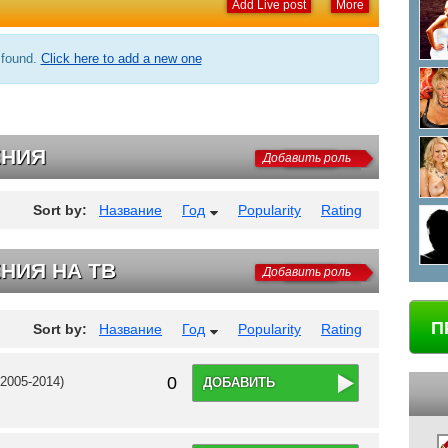
Add Live post
More
 found.
Click here to add a new one
ЕНИЯ
Добавить роль
Sort by:
Название
Год
Popularity
Rating
НИЯ НА ТВ
Добавить роль
П
Sort by:
Название
Год
Popularity
Rating
0
2005-2014)
ДОБАВИТЬ