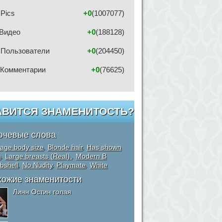
Pics
+0
(1007077)
Видео
+0
(188128)
Пользователи
+0
(204450)
Комментарии
+0
(76625)
АВИТСЯ ЗНАМЕНИТОСТЬ?
ючевые слова
age body size
,
Blonde hair
,
Has shown
h
,
Large breasts (Real)
,
Modern B
bshell
,
No Nudity
,
Playmate
,
White
хожие знаменитости
Линн Остин голая