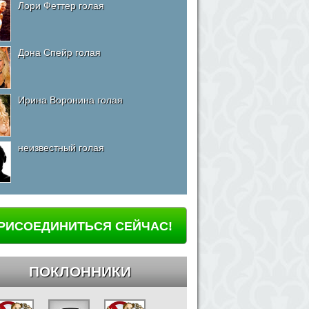
Лори Феттер голая
Дона Спейр голая
Ирина Воронина голая
неизвестный голая
РИСОЕДИНИТЬСЯ СЕЙЧАС!
ПОКЛОННИКИ