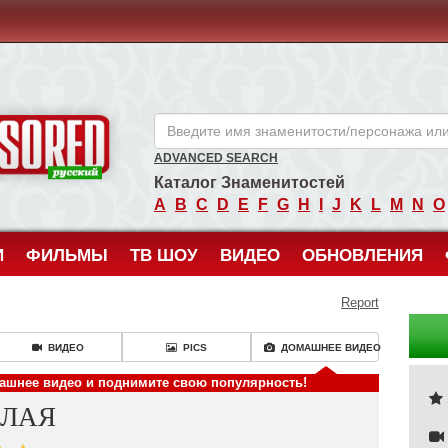
ANCENSORED - Голые Знаменитости Без Цензуры
ADVANCED SEARCH
Каталог Знаменитостей
A
B
C
D
E
F
G
H
I
J
K
L
M
N
O
И
ФИЛЬМЫ
ТВ ШОУ
ВИДЕО
ОБНОВЛЕНИЯ
Report
ВИДЕО
PICS
ДОМАШНЕЕ ВИДЕО
машнее видео и поднимите свою популярность!
ОЛАЯ