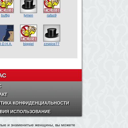
buftig
tymen
rafas9
D.D.H.A.
biggiel
zzspice77
АС
С
АКТ
ТИКА КОНФИДЕНЦИАЛЬНОСТИ
ВИЯ ИСПОЛЬЗОВАНИЕ
олые и знаменитые женщины, вы можете