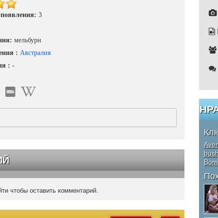
 появления:
3
ния:
мельбурн
ения :
Австралия
ия :
-
НР
Кл
Aver
bus
ИЙ
Bom
По
ти чтобы оставить комментарий.