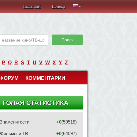
Наша цель!
Помощь
Поиск
P
Q
R
S
T
U
V
W
X
Y
Z
ФОРУМ
КОММЕНТАРИИ
ГОЛАЯ СТАТИСТИКА
Знаменитости
+0
(59518)
Фильмы и ТВ
+0
(64097)