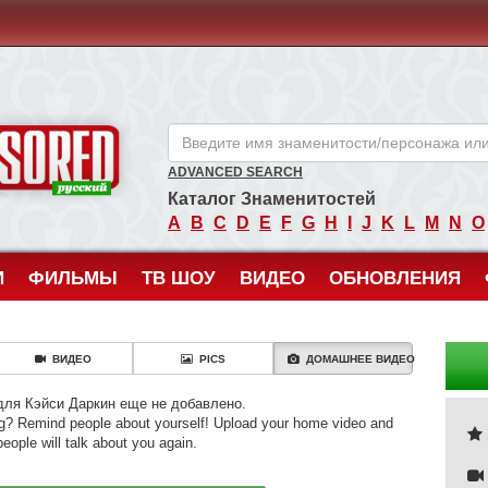
ANCENSORED - Голые Знаменитости Без Цензуры
ADVANCED SEARCH
Каталог Знаменитостей
A
B
C
D
E
F
G
H
I
J
K
L
M
N
O
И
ФИЛЬМЫ
ТВ ШОУ
ВИДЕО
ОБНОВЛЕНИЯ
ВИДЕО
PICS
ДОМАШНЕЕ ВИДЕО
ля Кэйси Даркин еще не добавлено.
g? Remind people about yourself! Upload your home video and
people will talk about you again.