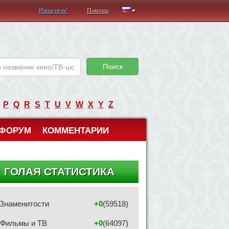
Наша цель!
Помощь
Поиск
P
Q
R
S
T
U
V
W
X
Y
Z
ФОРУМ
КОММЕНТАРИИ
ГОЛАЯ СТАТИСТИКА
Знаменитости
+0
(59518)
Фильмы и ТВ
+0
(64097)