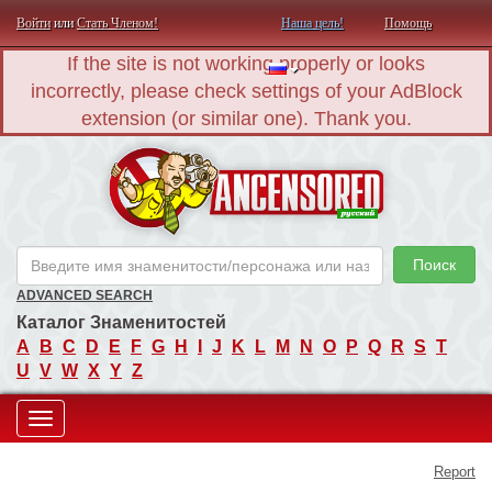
Войти
или
Стать Членом!
Наша цель!
Помощь
If the site is not working properly or looks
incorrectly, please check settings of your AdBlock
extension (or similar one). Thank you.
AN
Поиск
ADVANCED SEARCH
Каталог Знаменитостей
A
B
C
D
E
F
G
H
I
J
K
L
M
N
O
P
Q
R
S
T
U
V
W
X
Y
Z
Toggle
Report
navigation