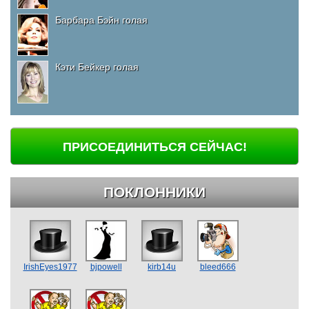
Барбара Бэйн голая
Кэти Бейкер голая
ПРИСОЕДИНИТЬСЯ СЕЙЧАС!
ПОКЛОННИКИ
IrishEyes1977
bjpowell
kirb14u
bleed666