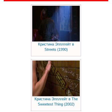
Кристина Эпплгейт в
Streets (1990)
Кристина Эпплгейт в The
Sweetest Thing (2002)