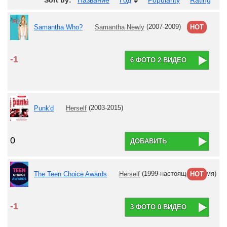
Sort by:
Название
Год
Popularity
Rating
Samantha Who?
Samantha Newly
(2007-2009)
HOT
-1
6 ФОТО 2 ВИДЕО
Punk'd
Herself
(2003-2015)
0
ДОБАВИТЬ
The Teen Choice Awards
Herself
(1999-настоящее время)
HOT
-1
3 ФОТО 0 ВИДЕО