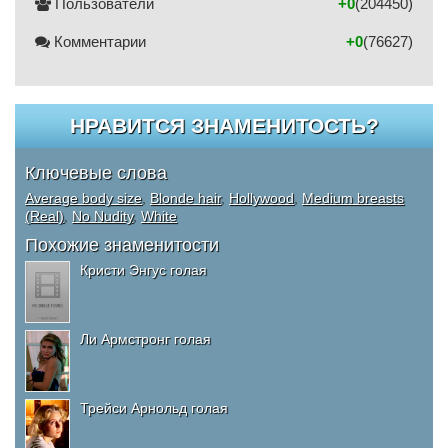
Пользователи
+0
(204450)
Комментарии
+0
(76627)
НРАВИТСЯ ЗНАМЕНИТОСТЬ?
Ключевые слова
Average body size
,
Blonde hair
,
Hollywood
,
Medium breasts
(Real)
,
No Nudity
,
White
Похожие знаменитости
Кристи Энгус голая
Ли Армстронг голая
Трейси Арнольд голая