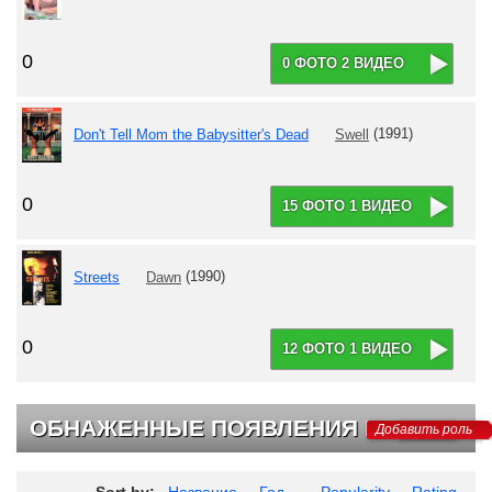
0
0 ФОТО 2 ВИДЕО
Don't Tell Mom the Babysitter's Dead
Swell
(1991)
0
15 ФОТО 1 ВИДЕО
Streets
Dawn
(1990)
0
12 ФОТО 1 ВИДЕО
ОБНАЖЕННЫЕ ПОЯВЛЕНИЯ НА ТВ
Добавить роль