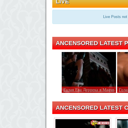
LIVE
Live Posts not
ANCENSORED LATEST P
Голая Ева Деррека в Magus
Гола
ANCENSORED LATEST C