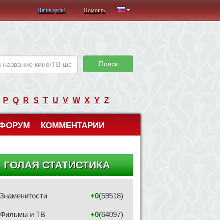
Наша цель!
Помощь
Поиск
P
Q
R
S
T
U
V
W
X
Y
Z
ФОРУМ
КОММЕНТАРИИ
ГОЛАЯ СТАТИСТИКА
Знаменитости
+0
(59518)
Фильмы и ТВ
+0
(64097)