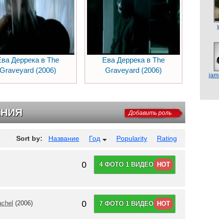
Ева Деррека в The
Ева Деррека в The
Graveyard (2006)
Graveyard (2006)
jam
ЕНИЯ
Добавить роль
Sort by:
Название
Год
Popularity
Rating
0
4 ФОТО 1 ВИДЕО
HOT
0
achel
(2006)
7 ФОТО 1 ВИДЕО
HOT