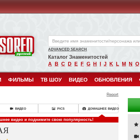
ANCENSORED - Голые Знаменитости Без Цензуры
ADVANCED SEARCH
Каталог Знаменитостей
A
B
C
D
E
F
G
H
I
J
K
L
M
N
O
И
ФИЛЬМЫ
ТВ ШОУ
ВИДЕО
ОБНОВЛЕНИЯ
Report
ВИДЕО
PICS
ДОМАШНЕЕ ВИДЕО
ашнее видео и поднимите свою популярность!
АЯ