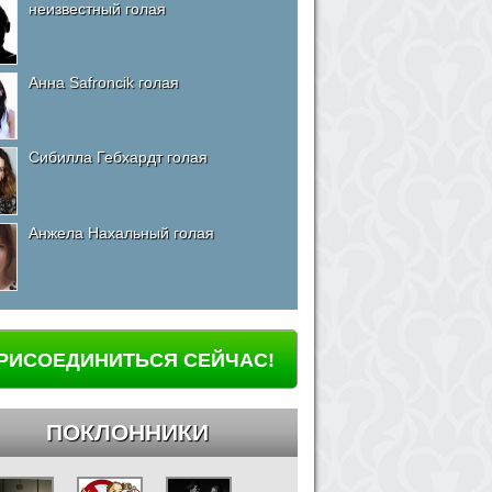
неизвестный голая
Анна Safroncik голая
Сибилла Гебхардт голая
Анжела Нахальный голая
РИСОЕДИНИТЬСЯ СЕЙЧАС!
ПОКЛОННИКИ