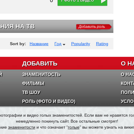
0
7 ФОТО 1 ВИДЕО
НИЯ НА ТВ
Добавить роль
Sort by:
Название
Год
Popularity
Rating
ДОБАВИТЬ
О Н
Й
ЗНАМЕНИТОСТЬ
О НА
ФИЛЬМЫ
КОНТ
ТВ ШОУ
ПОЛИ
РОЛЬ (ФОТО И ВИДЕО)
УСЛО
отографии и видео голых знаменитостей. Если вам не нравятся г
немедленно покинуть сайт. Все остальные смотрят!
акие
знаменитости
и что означает “
голые
” вы можете узнать на вики