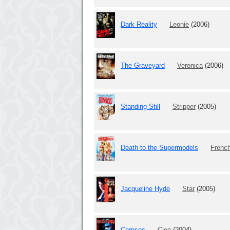
Dark Reality
Leonie
(2006)
The Graveyard
Veronica
(2006)
Standing Still
Stripper
(2005)
Death to the Supermodels
Frenc
Jacqueline Hyde
Star
(2005)
Corpses
Cleo
(2004)