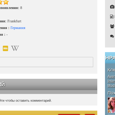
 появления:
8
ния:
Frankfurt
ения :
Германия
ия :
-
НР
Кл
Aver
Inte
ИЙ
Mod
По
ти чтобы оставить комментарий.