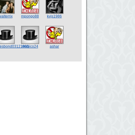
walterrix
mpongo88
kvjs1986
esbond03121995
magico24
ashar