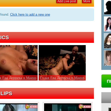
Add Live post
More
 found.
Click here to add a new one
ICS
я Ева Деррека в Magus
Голая Ева Деррека в Magus
П
LIPS