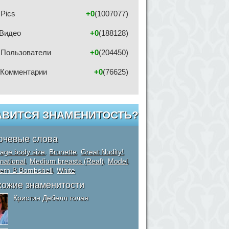
Pics
+0
(1007077)
Видео
+0
(188128)
Пользователи
+0
(204450)
Комментарии
+0
(76625)
АВИТСЯ ЗНАМЕНИТОСТЬ?
ючевые слова
age body size
,
Brunette
,
Great Nudity!
,
rnational
,
Medium breasts (Real)
,
Model
,
ern B Bombshell
,
White
хожие знаменитости
Кристин Дебелл голая