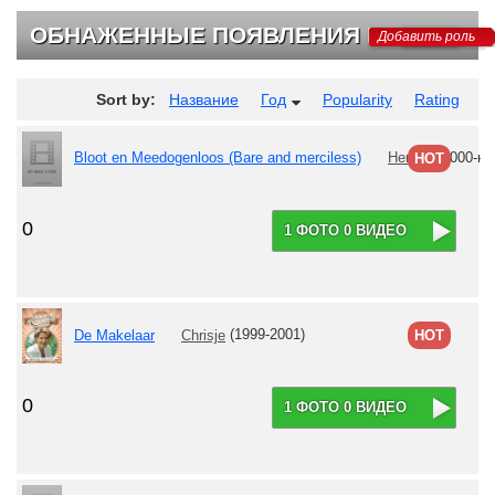
ОБНАЖЕННЫЕ ПОЯВЛЕНИЯ НА ТВ
Добавить роль
Sort by:
Название
Год
Popularity
Rating
Bloot en Meedogenloos (Bare and merciless)
Herself
(2000-на
HOT
0
1 ФОТО 0 ВИДЕО
De Makelaar
Chrisje
(1999-2001)
HOT
0
1 ФОТО 0 ВИДЕО