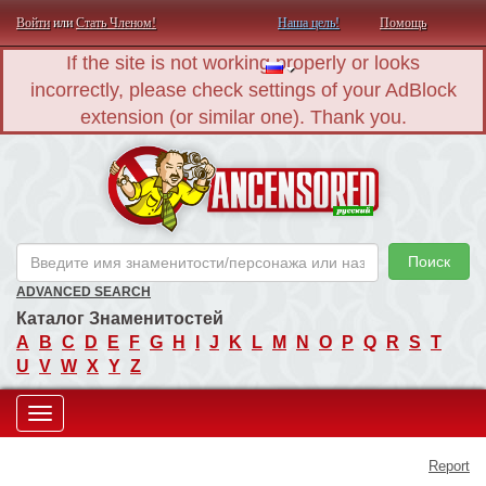
Войти
или
Стать Членом!
Наша цель!
Помощь
If the site is not working properly or looks
incorrectly, please check settings of your AdBlock
extension (or similar one). Thank you.
AN
Поиск
ADVANCED SEARCH
Каталог Знаменитостей
A
B
C
D
E
F
G
H
I
J
K
L
M
N
O
P
Q
R
S
T
U
V
W
X
Y
Z
Toggle
Report
navigation