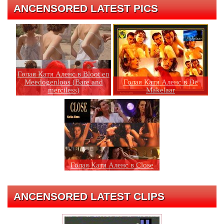
ANCENSORED LATEST PICS
Голая Катя Аленс в Bloot en
Meedogenloos (Bare and
Голая Катя Аленс в De
merciless)
Makelaar
Голая Катя Аленс в Close
ANCENSORED LATEST CLIPS