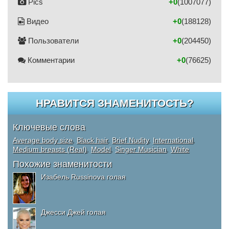
Pics
+0
(1007077)
Видео
+0
(188128)
Пользователи
+0
(204450)
Комментарии
+0
(76625)
НРАВИТСЯ ЗНАМЕНИТОСТЬ?
Ключевые слова
Average body size
,
Black hair
,
Brief Nudity
,
International
,
Medium breasts (Real)
,
Model
,
Singer Musician
,
White
Похожие знаменитости
Изабель Russinova голая
Джесси Джей голая