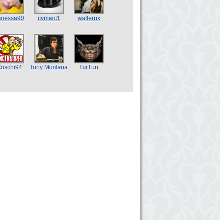
anessa90
cvmarc1
walterrix
rischi94
Tony Montana
TurTun