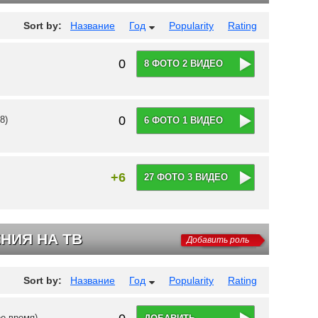
Sort by:
Название
Год
Popularity
Rating
0
8 ФОТО 2 ВИДЕО
0
8)
6 ФОТО 1 ВИДЕО
+6
27 ФОТО 3 ВИДЕО
НИЯ НА ТВ
Добавить роль
Sort by:
Название
Год
Popularity
Rating
е время)