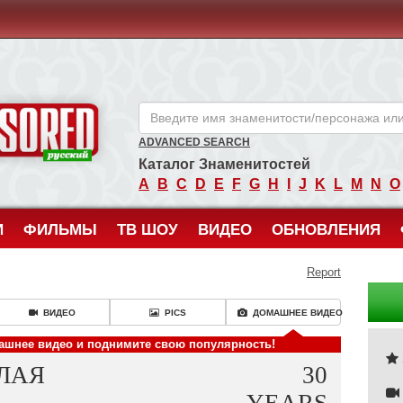
ANCENSORED - Голые Знаменитости Без Цензуры
ADVANCED SEARCH
Каталог Знаменитостей
A
B
C
D
E
F
G
H
I
J
K
L
M
N
O
И
ФИЛЬМЫ
ТВ ШОУ
ВИДЕО
ОБНОВЛЕНИЯ
Report
ВИДЕО
PICS
ДОМАШНЕЕ ВИДЕО
машнее видео и поднимите свою популярность!
ОЛАЯ
30