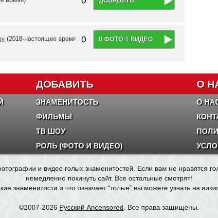
0
ДОБАВИТЬ
0
uy
(2018-настоящее время)
0 ФОТО 1 ВИДЕО
ДОБАВИТЬ
О Н
Й
ЗНАМЕНИТОСТЬ
О НА
ФИЛЬМЫ
КОНТ
ТВ ШОУ
ПОЛИ
РОЛЬ (ФОТО И ВИДЕО)
УСЛО
отографии и видео голых знаменитостей. Если вам не нравятся г
немедленно покинуть сайт. Все остальные смотрят!
акие
знаменитости
и что означает “
голые
” вы можете узнать на вики
©2007-2026
Русский Ancensored
. Все права защищены.