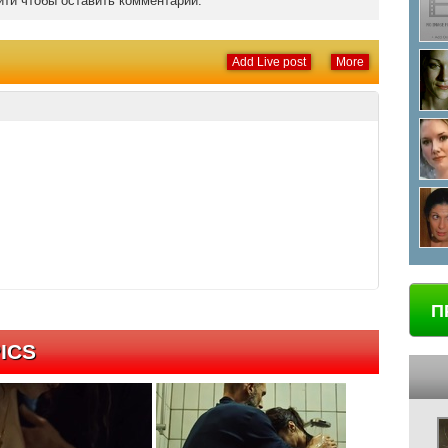
ти чтобы оставить комментарий.
Add Live post
More
П
ICS