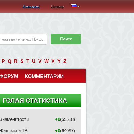
Наша цель!
Помощь
Поиск
P
Q
R
S
T
U
V
W
X
Y
Z
ФОРУМ
КОММЕНТАРИИ
ГОЛАЯ СТАТИСТИКА
Знаменитости
+0
(59518)
Фильмы и ТВ
+0
(64097)