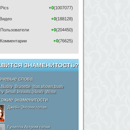
Pics
+0
(1007077)
Видео
+0
(188128)
Пользователи
+0
(204450)
Комментарии
+0
(76625)
АВИТСЯ ЗНАМЕНИТОСТЬ?
ючевые слова
f Nudity
,
Brunette
,
Has shown bush
,
ny
,
Small breasts (Real)
,
White
хожие знаменитости
Джейн Энтони голая
Гунилла Астром голая