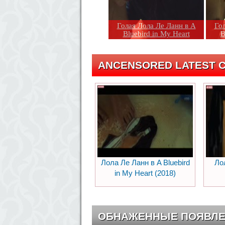
Голая Лола Ле Ланн в A
Гол
Bluebird in My Heart
B
ANCENSORED LATEST C
Лола Ле Ланн в A Bluebird
Ло
in My Heart (2018)
ОБНАЖЕННЫЕ ПОЯВЛ