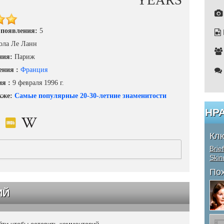
YEARS
 появления:
5
ола Ле Ланн
ния:
Париж
ения :
Франция
ия :
9 февраля 1996 г.
кже:
Самые популярные 20-30-летние знаменитости
НР
Кл
Brie
Skin
По
ИЙ