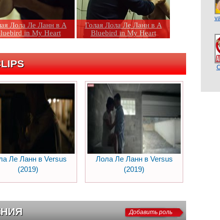
v
ая Лола Ле Ланн в A
Голая Лола Ле Ланн в A
luebird in My Heart
Bluebird in My Heart
LIPS
C
ла Ле Ланн в Versus
Лола Ле Ланн в Versus
(2019)
(2019)
ЕНИЯ
Добавить роль