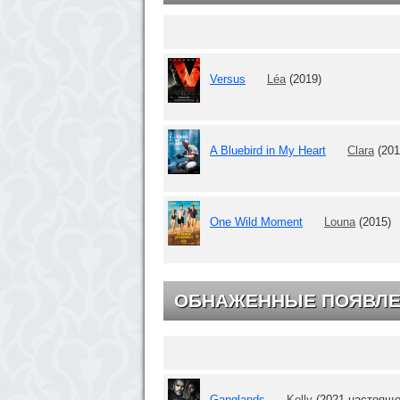
Versus
Léa
(2019)
A Bluebird in My Heart
Clara
(201
One Wild Moment
Louna
(2015)
ОБНАЖЕННЫЕ ПОЯВЛЕ
Ganglands
Kelly
(2021-настояще