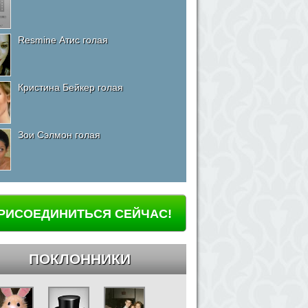
Resmine Атис голая
Кристина Бейкер голая
Зои Сэлмон голая
РИСОЕДИНИТЬСЯ СЕЙЧАС!
ПОКЛОННИКИ