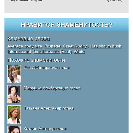
НРАВИТСЯ ЗНАМЕНИТОСТЬ?
Ключевые слова
Average body size
,
Brunette
,
Great Nudity!
,
Has shown bush
,
International
,
Small breasts (Real)
,
White
Похожие знаменитости
Ева Aichmajerova голая
Марушка Альбертацци голая
Татьяна Александр голая
Катрин Ангерер голая