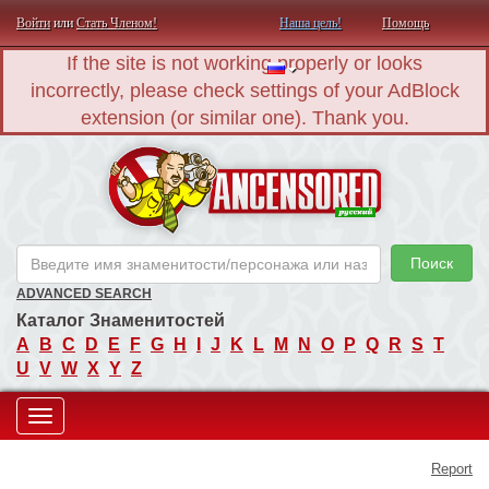
Войти
или
Стать Членом!
Наша цель!
Помощь
If the site is not working properly or looks
incorrectly, please check settings of your AdBlock
extension (or similar one). Thank you.
AN
Поиск
ADVANCED SEARCH
Каталог Знаменитостей
A
B
C
D
E
F
G
H
I
J
K
L
M
N
O
P
Q
R
S
T
U
V
W
X
Y
Z
Toggle
Report
navigation