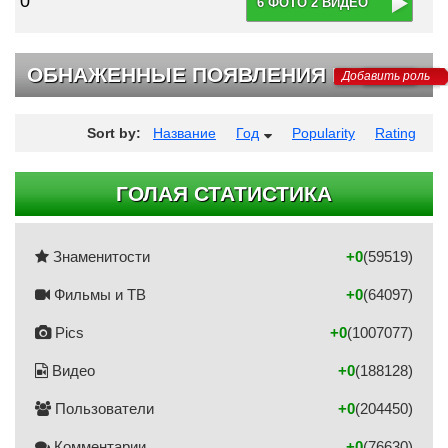
0
6 ФОТО 2 ВИДЕО
ОБНАЖЕННЫЕ ПОЯВЛЕНИЯ НА ТВ
Добавить роль
Sort by:
Название
Год
Popularity
Rating
ГОЛАЯ СТАТИСТИКА
Знаменитости
+0
(59519)
Фильмы и ТВ
+0
(64097)
Pics
+0
(1007077)
Видео
+0
(188128)
Пользователи
+0
(204450)
Комментарии
+0
(76630)