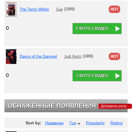
The Terror Within
Sue
(1989)
HOT
0
5 ФОТО 2 ВИДЕО
Dance of the Damned
Jodi Hurtz
(1988)
HOT
0
3 ФОТО 0 ВИДЕО
ОБНАЖЕННЫЕ ПОЯВЛЕНИЯ НА ТВ
Добавить роль
Sort by:
Название
Год
Popularity
Rating