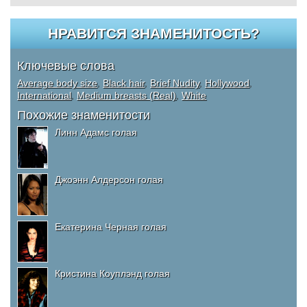
НРАВИТСЯ ЗНАМЕНИТОСТЬ?
Ключевые слова
Average body size
,
Black hair
,
Brief Nudity
,
Hollywood
,
International
,
Medium breasts (Real)
,
White
Похожие знаменитости
Линн Адамс голая
Джоэнн Алдерсон голая
Екатерина Черная голая
Кристина Коуплэнд голая