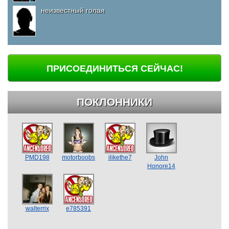
неизвестный голая
ПРИСОЕДИНИТЬСЯ СЕЙЧАС!
ПОКЛОННИКИ
PMD198
motorboobs
ilikethe7
John
Honore14
walterrix
e785391