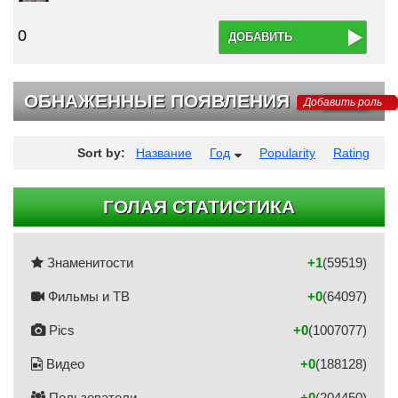
0
ДОБАВИТЬ
ОБНАЖЕННЫЕ ПОЯВЛЕНИЯ НА ТВ
Добавить роль
Sort by:
Название
Год
Popularity
Rating
ГОЛАЯ СТАТИСТИКА
Знаменитости
+1
(59519)
Фильмы и ТВ
+0
(64097)
Pics
+0
(1007077)
Видео
+0
(188128)
Пользователи
+0
(204450)