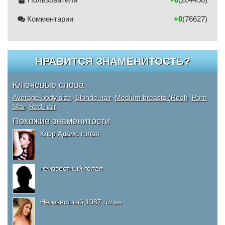
Комментарии
+0
(76627)
НРАВИТСЯ ЗНАМЕНИТОСТЬ?
Ключевые слова
Average body size
,
Blonde hair
,
Medium breasts (Real)
,
Porn
Star
,
Red hair
Похожие знаменитости
Клэр Адамс голая
неизвестный голая
Неизвестный 1087 голая