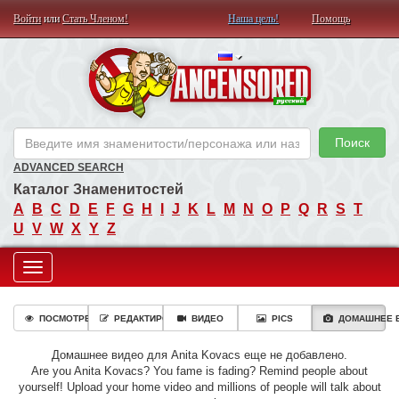
Войти
или
Стать Членом!
Наша цель!
Помощь
AN
Поиск
ADVANCED SEARCH
Каталог Знаменитостей
A
B
C
D
E
F
G
H
I
J
K
L
M
N
O
P
Q
R
S
T
U
V
W
X
Y
Z
Toggle
navigation
ПОСМОТРЕТЬ
РЕДАКТИРОВАТЬ
ВИДЕО
PICS
ДОМАШНЕЕ 
Домашнее видео для Anita Kovacs еще не добавлено.
Are you Anita Kovacs? You fame is fading? Remind people about
yourself! Upload your home video and millions of people will talk about