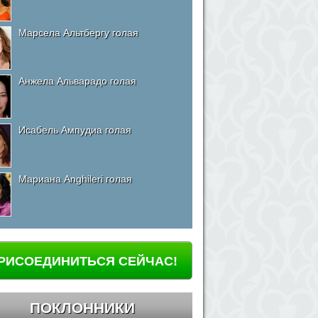
Марсела Альтбергу голая
Анжела Альварадо голая
Исабель Ампудиа голая
Мариана Anghileri голая
РИСОЕДИНИТЬСЯ СЕЙЧАС!
ПОКЛОННИКИ