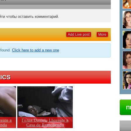
ти чтобы оставить комментарий.
Add Live post
More
 found.
Click here to add a new one
ICS
П
ente в
Голая Daniela Lhorente в
enda
Casa de Remolienda