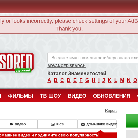
rly or looks incorrectly, please check settings of your Ad
Thank you.
ANCENSORED - Голые Знаменитости Без Цензуры
ADVANCED SEARCH
Каталог Знаменитостей
A
B
C
D
E
F
G
H
I
J
K
L
M
N
O
И
ФИЛЬМЫ
ТВ ШОУ
ВИДЕО
ОБНОВЛЕНИЯ
Report
ВИДЕО
PICS
ДОМАШНЕЕ ВИДЕО
 домашнее видео и поднимите свою популярность!