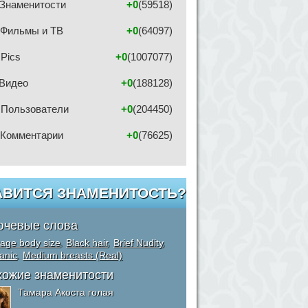
Знаменитости
+0
(59518)
Фильмы и ТВ
+0
(64097)
Pics
+0
(1007077)
Видео
+0
(188128)
Пользователи
+0
(204450)
Комментарии
+0
(76625)
АВИТСЯ ЗНАМЕНИТОСТЬ?
ючевые слова
age body size
,
Black hair
,
Brief Nudity
,
anic
,
Medium breasts (Real)
хожие знаменитости
Тамара Акоста голая