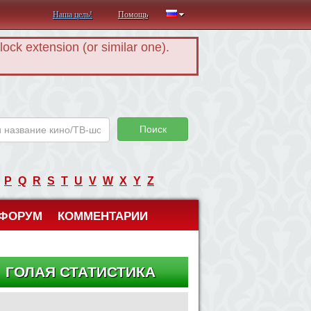
Наша цель!
Помощь
Block extension (or similar one).
Поиск
P
Q
R
S
T
U
V
W
X
Y
Z
ФОРУМ
КОММЕНТАРИИ
ГОЛАЯ СТАТИСТИКА