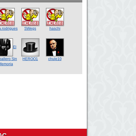
.rodrigues
SWegs
haschi
El
allero Sin
HEROO1
chule10
Memoria
АС