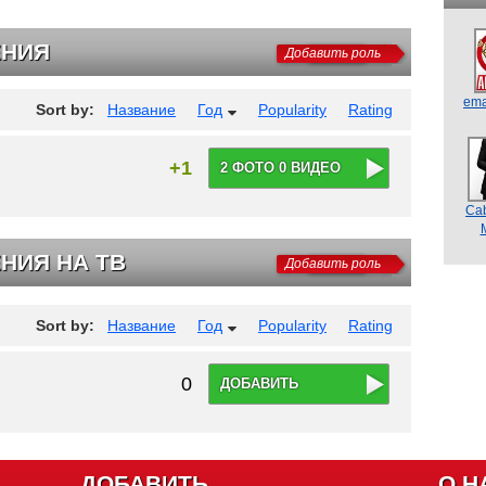
ЕНИЯ
Добавить роль
ema
Sort by:
Название
Год
Popularity
Rating
+1
2 ФОТО 0 ВИДЕО
Cab
НИЯ НА ТВ
Добавить роль
Sort by:
Название
Год
Popularity
Rating
0
ДОБАВИТЬ
ДОБАВИТЬ
О Н