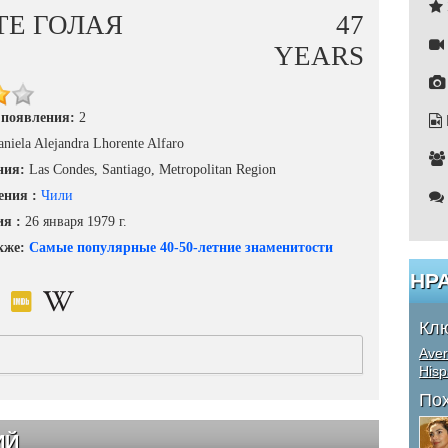
TE ГОЛАЯ
47
YEARS
 появления:
2
niela Alejandra Lhorente Alfaro
ния:
Las Condes, Santiago, Metropolitan Region
ения :
Чили
ия :
26 января 1979 г.
кже:
Самые популярные 40-50-летние знаменитости
НР
Кл
Aver
Hisp
По
ИЙ