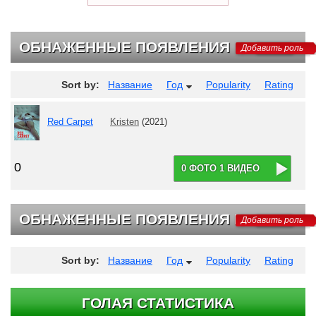
ОБНАЖЕННЫЕ ПОЯВЛЕНИЯ
Добавить роль
Sort by:
Название
Год
Popularity
Rating
Red Carpet
Kristen
(2021)
0
0 ФОТО 1 ВИДЕО
ОБНАЖЕННЫЕ ПОЯВЛЕНИЯ НА ТВ
Добавить роль
Sort by:
Название
Год
Popularity
Rating
ГОЛАЯ СТАТИСТИКА