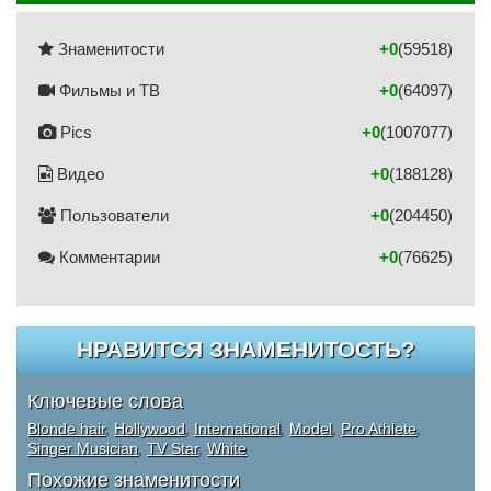
Знаменитости
+0
(59518)
Фильмы и ТВ
+0
(64097)
Pics
+0
(1007077)
Видео
+0
(188128)
Пользователи
+0
(204450)
Комментарии
+0
(76625)
НРАВИТСЯ ЗНАМЕНИТОСТЬ?
Ключевые слова
Blonde hair
,
Hollywood
,
International
,
Model
,
Pro Athlete
,
Singer Musician
,
TV Star
,
White
Похожие знаменитости