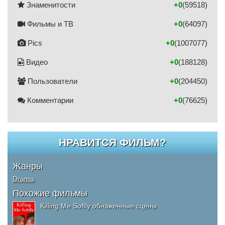
Знаменитости
+0
(59518)
Фильмы и ТВ
+0
(64097)
Pics
+0
(1007077)
Видео
+0
(188128)
Пользователи
+0
(204450)
Комментарии
+0
(76625)
НРАВИТСЯ ФИЛЬМ?
Жанры
Drama
Похожие фильмы
Killing Me Softly обнаженные сцены