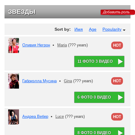
ЗВЕЗДЫ
Добавить роль
Sort by:
Имя
Age
Popularity
Оливия Негрон
Maria
(??? years)
HOT
11 ФОТО 3 ВИДЕО
Габриэлла Мусина
Gina
(??? years)
HOT
6 ФОТО 0 ВИДЕО
Андреа Вебер
Luce
(??? years)
HOT
8 ФОТО 0 ВИДЕО