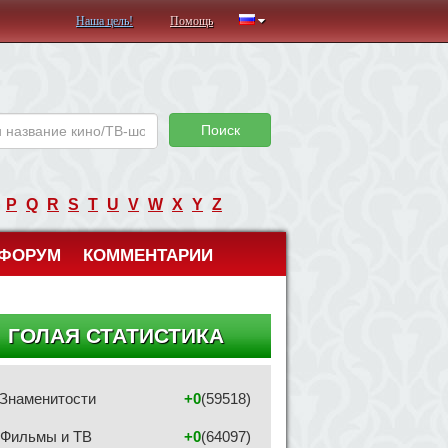
Наша цель!
Помощь
Поиск
P
Q
R
S
T
U
V
W
X
Y
Z
ФОРУМ
КОММЕНТАРИИ
ГОЛАЯ СТАТИСТИКА
Знаменитости
+0
(59518)
Фильмы и ТВ
+0
(64097)