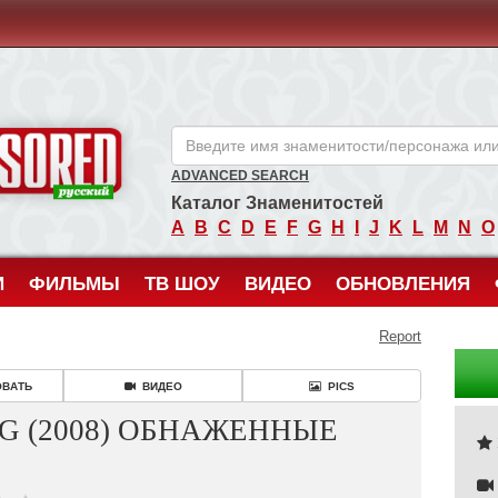
ANCENSORED - Голые Знаменитости Без Цензуры
ADVANCED SEARCH
Каталог Знаменитостей
A
B
C
D
E
F
G
H
I
J
K
L
M
N
O
И
ФИЛЬМЫ
ТВ ШОУ
ВИДЕО
ОБНОВЛЕНИЯ
Report
ОВАТЬ
ВИДЕО
PICS
NG (2008) ОБНАЖЕННЫЕ