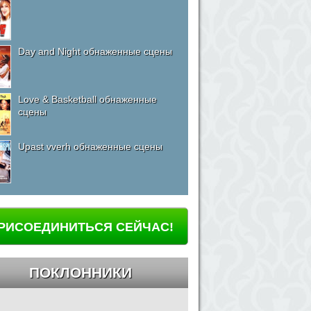
Day and Night обнаженные сцены
Love & Basketball обнаженные
сцены
Upast vverh обнаженные сцены
РИСОЕДИНИТЬСЯ СЕЙЧАС!
ПОКЛОННИКИ