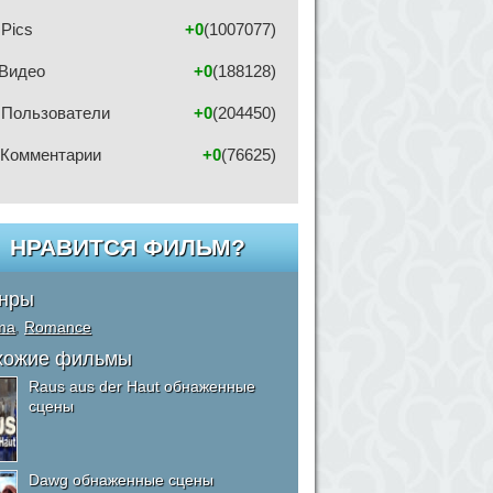
Pics
+0
(1007077)
Видео
+0
(188128)
Пользователи
+0
(204450)
Комментарии
+0
(76625)
НРАВИТСЯ ФИЛЬМ?
нры
ma
,
Romance
хожие фильмы
Raus aus der Haut обнаженные
сцены
Dawg обнаженные сцены