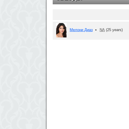
Мелони Диаз
NA
(25 years)