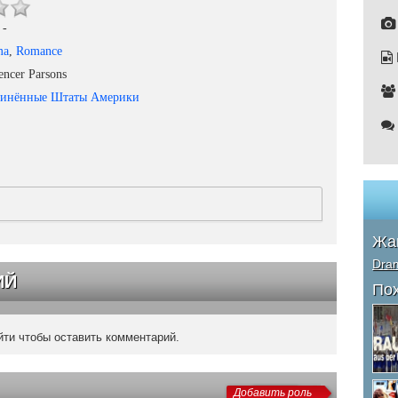
-
ma
,
Romance
ncer Parsons
динённые Штаты Америки
Жа
Dra
ИЙ
По
ти чтобы оставить комментарий.
Добавить роль