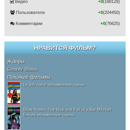
Видео
+0
(188128)
Пользователи
+0
(204450)
Комментарии
+0
(76625)
НРАВИТСЯ ФИЛЬМ?
Жанры
Comedy
,
Drama
Похожие фильмы
Le Joli coeur обнаженные сцены
Glow Ropes: The Rise and Fall of a Bar Mitzvah
Emcee обнаженные сцены