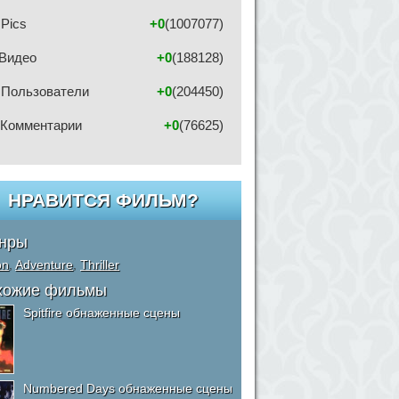
Pics
+0
(1007077)
Видео
+0
(188128)
Пользователи
+0
(204450)
Комментарии
+0
(76625)
НРАВИТСЯ ФИЛЬМ?
нры
on
,
Adventure
,
Thriller
хожие фильмы
Spitfire обнаженные сцены
Numbered Days обнаженные сцены