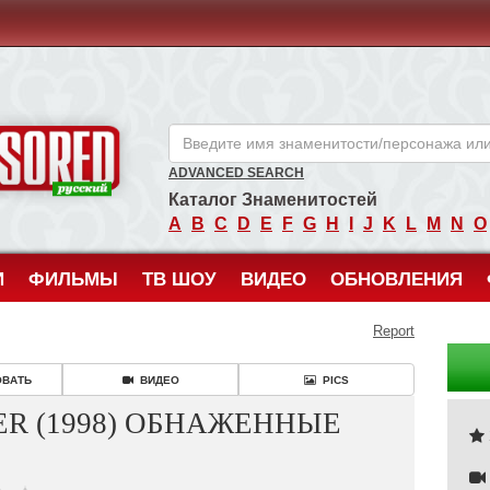
ANCENSORED - Голые Знаменитости Без Цензуры
ADVANCED SEARCH
Каталог Знаменитостей
A
B
C
D
E
F
G
H
I
J
K
L
M
N
O
И
ФИЛЬМЫ
ТВ ШОУ
ВИДЕО
ОБНОВЛЕНИЯ
Report
ОВАТЬ
ВИДЕО
PICS
ER (1998) ОБНАЖЕННЫЕ