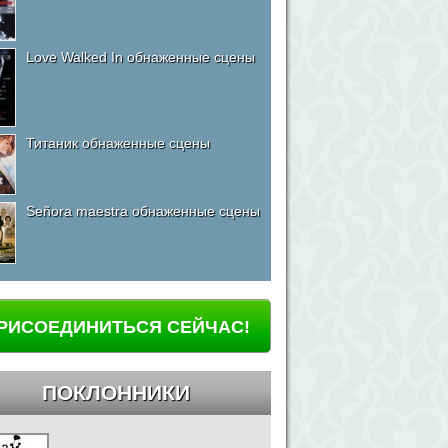
Love Walked In обнаженные сцены
Титаник обнаженные сцены
Señora maestra обнаженные сцены
РИСОЕДИНИТЬСЯ СЕЙЧАС!
ПОКЛОННИКИ