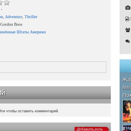
-
on
,
Adventure
,
Thriller
Gordon Boos
динённые Штаты Америки
Жа
Acti
ИЙ
По
ти чтобы оставить комментарий.
Добавить роль