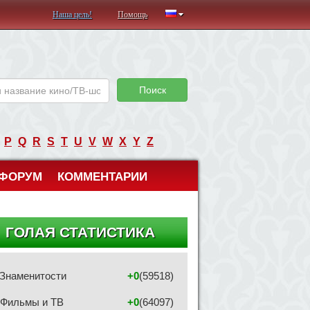
Наша цель!
Помощь
Поиск
P
Q
R
S
T
U
V
W
X
Y
Z
ФОРУМ
КОММЕНТАРИИ
ГОЛАЯ СТАТИСТИКА
Знаменитости
+0
(59518)
Фильмы и ТВ
+0
(64097)