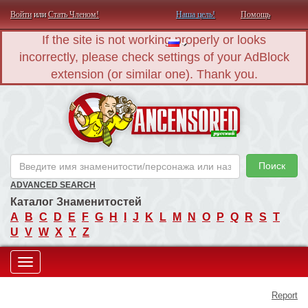
Войти
или
Стать Членом!
Наша цель!
Помощь
If the site is not working properly or looks
incorrectly, please check settings of your AdBlock
extension (or similar one). Thank you.
AN
Поиск
ADVANCED SEARCH
Каталог Знаменитостей
A
B
C
D
E
F
G
H
I
J
K
L
M
N
O
P
Q
R
S
T
U
V
W
X
Y
Z
Toggle
Report
navigation