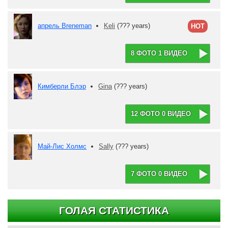
апрель Breneman
Keli
(??? years)
HOT
8 ФОТО 1 ВИДЕО
Кимберли Блэр
Gina
(??? years)
12 ФОТО 0 ВИДЕО
Май-Лис Холмс
Sally
(??? years)
7 ФОТО 0 ВИДЕО
ГОЛАЯ СТАТИСТИКА