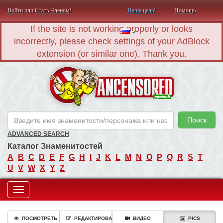
Войти
или
Стать Членом!
Наша цель!
Помощь
If the site is not working properly or looks
incorrectly, please check settings of your AdBlock
extension (or similar one). Thank you.
AN
Поиск
ADVANCED SEARCH
Каталог Знаменитостей
A
B
C
D
E
F
G
H
I
J
K
L
M
N
O
P
Q
R
S
T
U
V
W
X
Y
Z
Toggle
navigation
ПОСМОТРЕТЬ
РЕДАКТИРОВАТЬ
ВИДЕО
PICS