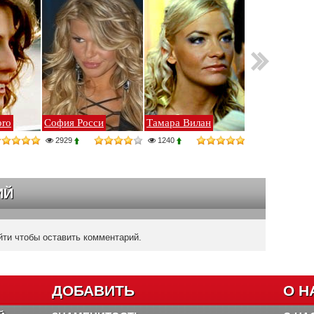
oro
София Росси
Тамара Вилан
2929
1240
ИЙ
ти чтобы оставить комментарий.
ДОБАВИТЬ
О Н