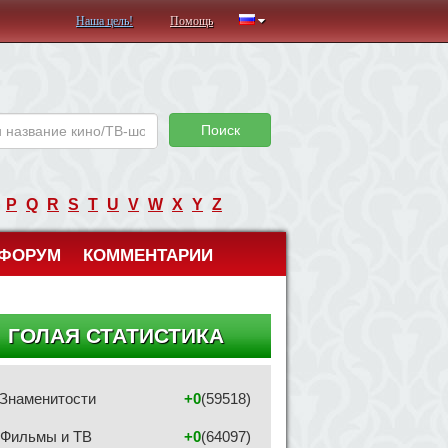
Наша цель!
Помощь
Поиск
P
Q
R
S
T
U
V
W
X
Y
Z
ФОРУМ
КОММЕНТАРИИ
ГОЛАЯ СТАТИСТИКА
Знаменитости
+0
(59518)
Фильмы и ТВ
+0
(64097)