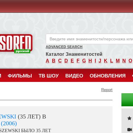
ANCENSORED - Голые Знаменитости Без Цензуры
ADVANCED SEARCH
Каталог Знаменитостей
A
B
C
D
E
F
G
H
I
J
K
L
M
N
O
И
ФИЛЬМЫ
ТВ ШОУ
ВИДЕО
ОБНОВЛЕНИЯ
Report
EWSKI
(35 ЛЕТ) В
(2006)
ZEWSKI БЫЛО 35 ЛЕТ