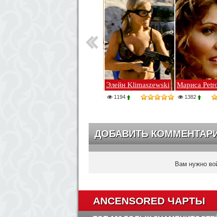
Диора Бэрд
Элейн Klimaszewski
Мариса Petr
27089
1194
1382
ДОБАВИТЬ КОММЕНТАР
Вам нужно вой
ANCENSORED ЧАРТЫ