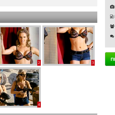
П
2
3
4