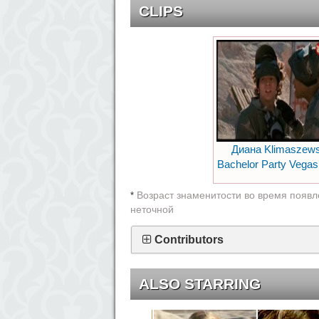
CLIPS
Диана Klimaszews
Bachelor Party Vegas
Возраст знаменитости во время появл
*
неточной
Contributors
ALSO STARRING