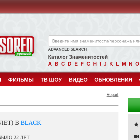
ANCENSORED - Голые Знаменитости Без Цензуры
ADVANCED SEARCH
Каталог Знаменитостей
A
B
C
D
E
F
G
H
I
J
K
L
M
N
O
И
ФИЛЬМЫ
ТВ ШОУ
ВИДЕО
ОБНОВЛЕНИЯ
Report
 ЛЕТ) В
BLACK
БЫЛО 22 ЛЕТ