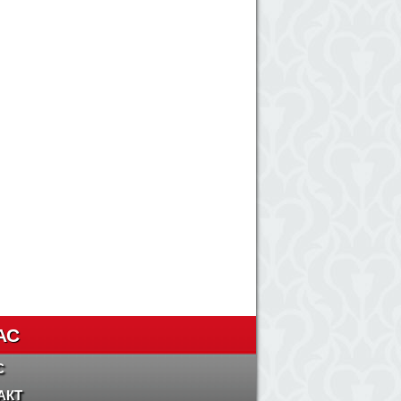
АС
С
АКТ