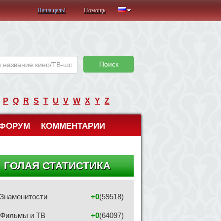
Наша цель!
Помощь
Поиск
P
Q
R
S
T
U
V
W
X
Y
Z
ФОРУМ
КОММЕНТАРИИ
ГОЛАЯ СТАТИСТИКА
Знаменитости
+0
(59518)
Фильмы и ТВ
+0
(64097)