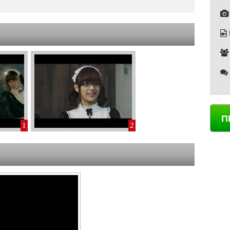
П
1
2