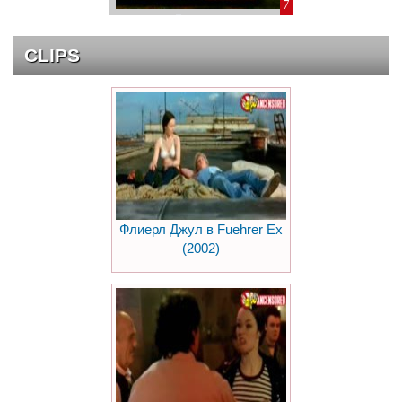
7
CLIPS
Флиерл Джул в Fuehrer Ex
(2002)