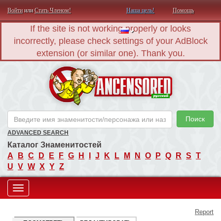
Войти
или
Стать Членом!
Наша цель!
Помощь
If the site is not working properly or looks
incorrectly, please check settings of your AdBlock
extension (or similar one). Thank you.
AN
Поиск
ADVANCED SEARCH
Каталог Знаменитостей
A
B
C
D
E
F
G
H
I
J
K
L
M
N
O
P
Q
R
S
T
U
V
W
X
Y
Z
Toggle
Report
navigation