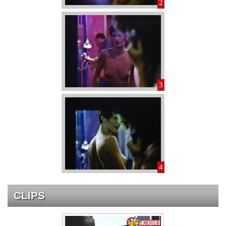
2
3
4
CLIPS