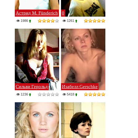
Астрид М. Fünderich
0
1986
1261
Сильви Герольд
Изабелл Gerschke
1236
5418