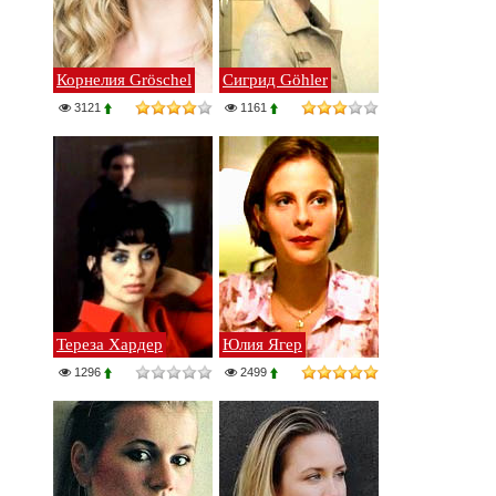
Корнелия Gröschel
Сигрид Göhler
3121
1161
Тереза Хардер
Юлия Ягер
1296
2499