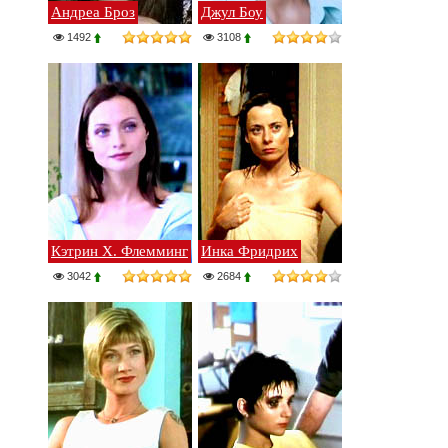
Андреа Броз
Джул Боу
1492
3108
Кэтрин Х. Флемминг
Инка Фридрих
3042
2684