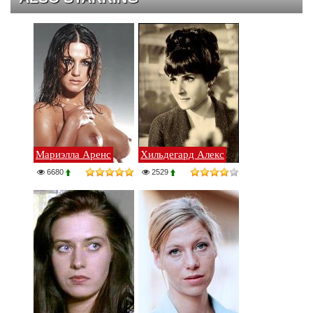
Мариэлла Аренс
Хильдегард Алекс
6680
2529