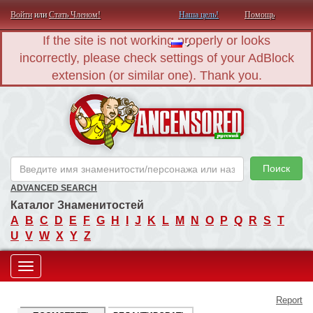
Войти
или
Стать Членом!
Наша цель!
Помощь
If the site is not working properly or looks
incorrectly, please check settings of your AdBlock
extension (or similar one). Thank you.
AN
Поиск
ADVANCED SEARCH
Каталог Знаменитостей
A
B
C
D
E
F
G
H
I
J
K
L
M
N
O
P
Q
R
S
T
U
V
W
X
Y
Z
Toggle
Report
navigation