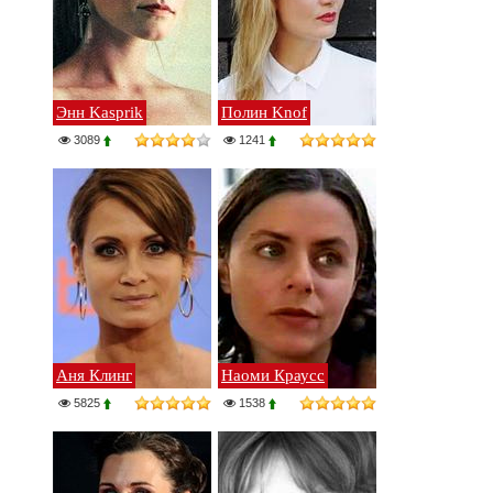
Энн Kasprik
Полин Knof
3089
1241
Аня Клинг
Наоми Краусс
5825
1538