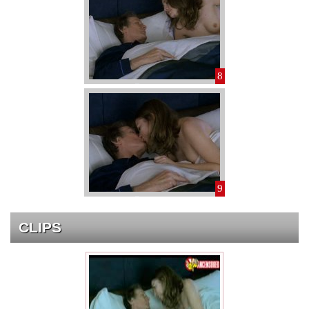
8
9
CLIPS