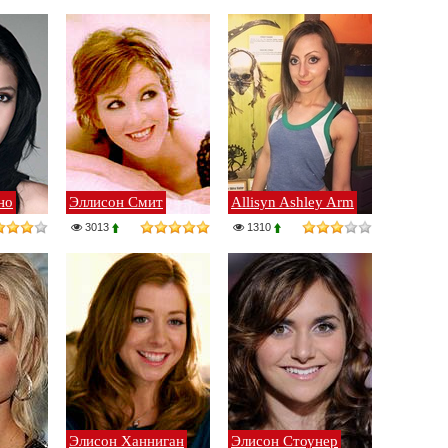
но
Эллисон Смит
Allisyn Ashley Arm
3013
1310
Элисон Ханниган
Элисон Стоунер