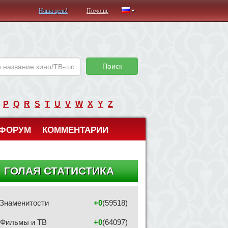
Наша цель!
Помощь
Поиск
P
Q
R
S
T
U
V
W
X
Y
Z
ФОРУМ
КОММЕНТАРИИ
ГОЛАЯ СТАТИСТИКА
Знаменитости
+0
(59518)
Фильмы и ТВ
+0
(64097)