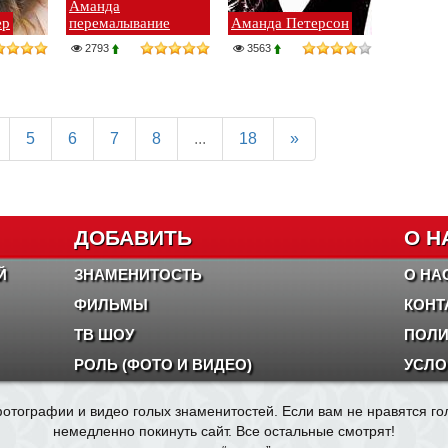
Аманда
ер
перемалывание
Аманда Петерсон
2793
3563
5
6
7
8
...
18
»
ДОБАВИТЬ
О Н
Й
ЗНАМЕНИТОСТЬ
О НА
ФИЛЬМЫ
КОНТ
ТВ ШОУ
ПОЛИ
РОЛЬ (ФОТО И ВИДЕО)
УСЛО
отографии и видео голых знаменитостей. Если вам не нравятся г
немедленно покинуть сайт. Все остальные смотрят!