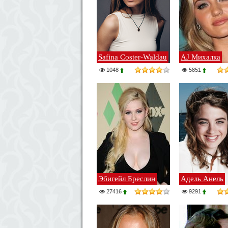
Safina Coster-Waldau
AJ Михалка
1048
5851
Эбигейл Бреслин
Адель Анель
27416
9291