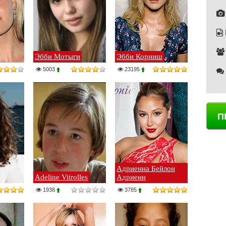
Эбби Мотыги
Эбби Корниш
5003
23195
П
Адриенна Бейлон
Adeline Vitrolles
Адриенн
1938
3785