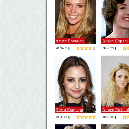
Агнес Брукнер
Аньес Сораль
9469
7629
Эйми Карреро
Aimee Richar
4113
2235