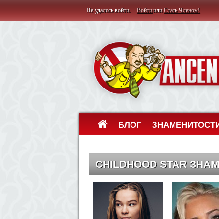
Не удалось войти.
Войти
или
Стать Членом!
БЛОГ
ЗНАМЕНИТОСТ
CHILDHOOD STAR ЗНА