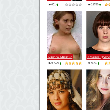
601
21780
Алисса Милано
Амалия Долл
38579
3555