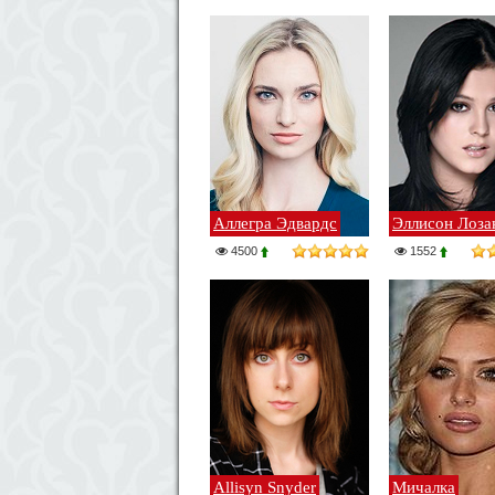
Аллегра Эдвардс
Эллисон Лоза
4500
1552
Allisyn Snyder
Мичалка