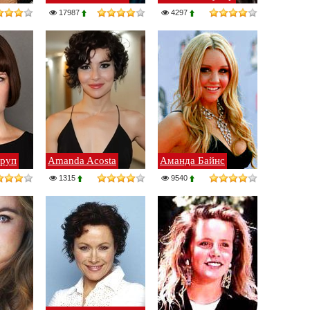
17987
4297
еруп
Amanda Acosta
Аманда Байнс
1315
9540