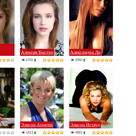
Алексия Быстро
Алексондра Ли
5792
3350
Элисон Arngrim
Элисон Иствуд
1813
4862