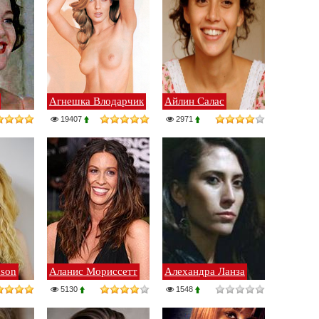
Агнешка Влодарчик
Айлин Салас
19407
2971
dson
Аланис Мориссетт
Алехандра Ланза
5130
1548