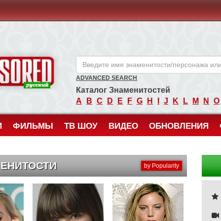
ANCENSORED - Голые Знаменитости Без Цензуры
ADVANCED SEARCH
Каталог Знаменитостей
A
B
C
D
E
F
G
H
I
J
K
L
M
N
O
И
ФИЛЬМЫ
ТВ ШОУ
ВИДЕО
ОБНОВЛЕНИЯ
МЕНИТОСТИ
by Popularity