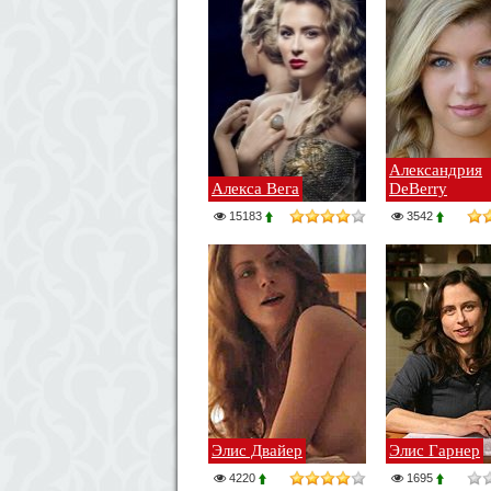
Александрия
Алекса Вега
DeBerry
15183
3542
Элис Двайер
Элис Гарнер
4220
1695