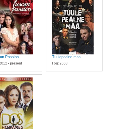
an Passion
Tuulepealne maa
2012 - present
Год: 2008