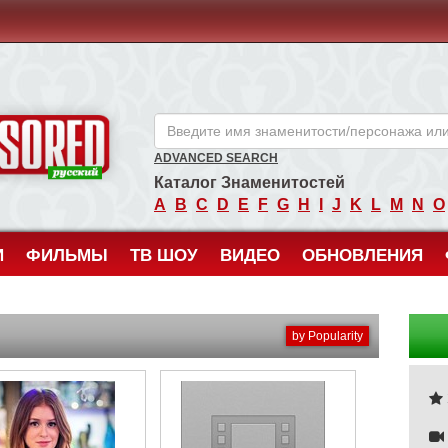
ANCENSORED - Голые Знаменитости Без Цензуры
ADVANCED SEARCH
Каталог Знаменитостей
A
B
C
D
E
F
G
H
I
J
K
L
M
N
O
И
ФИЛЬМЫ
ТВ ШОУ
ВИДЕО
ОБНОВЛЕНИЯ
by Popularity