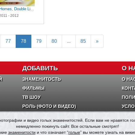
Homes, Double Li...
2011 - 2012
77
78
79
80
...
85
»
ДОБАВИТЬ
О Н
Й
ЗНАМЕНИТОСТЬ
О НА
ФИЛЬМЫ
КОНТ
ТВ ШОУ
ПОЛИ
РОЛЬ (ФОТО И ВИДЕО)
УСЛО
отографии и видео голых знаменитостей. Если вам не нравятся г
немедленно покинуть сайт. Все остальные смотрят!
акие
знаменитости
и что означает “
голые
” вы можете узнать на вики