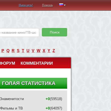
Наша цель!
Помощь
Поиск
P
Q
R
S
T
U
V
W
X
Y
Z
ФОРУМ
КОММЕНТАРИИ
ГОЛАЯ СТАТИСТИКА
Знаменитости
+0
(59518)
Фильмы и ТВ
+0
(64097)