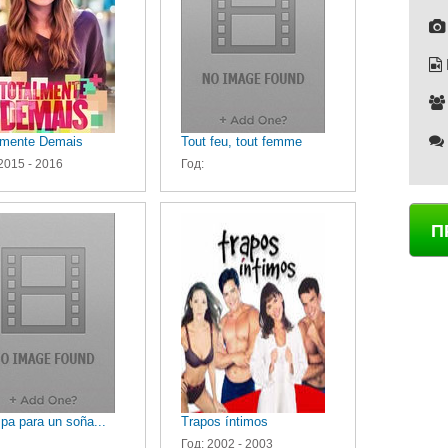
lmente Demais
Tout feu, tout femme
2015 - 2016
Год:
П
pa para un soña...
Trapos íntimos
Год: 2002 - 2003