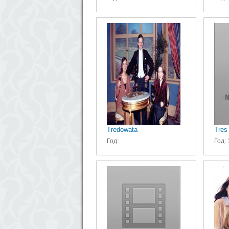
Tredowata
Tres
Год:
Год: 