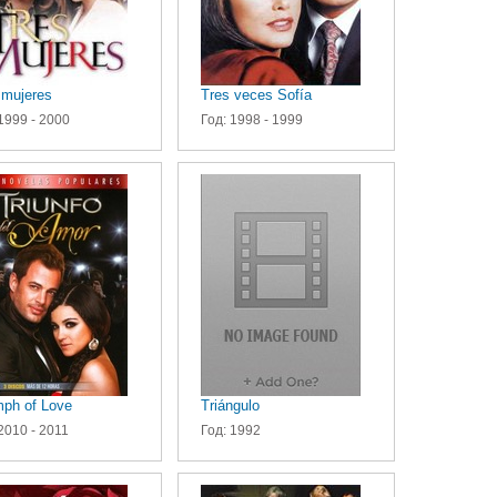
 mujeres
Tres veces Sofía
1999 - 2000
Год: 1998 - 1999
mph of Love
Triángulo
2010 - 2011
Год: 1992