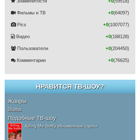
Знаменитости
+0
(59518)
Фильмы и ТВ
+0
(64097)
Pics
+0
(1007077)
Видео
+0
(188128)
Пользователи
+0
(204450)
Комментарии
+0
(76625)
НРАВИТСЯ ТВ-ШОУ?
Жанры
Drama
Подобные ТВ-шоу
Killing Me Softly обнаженные сцены