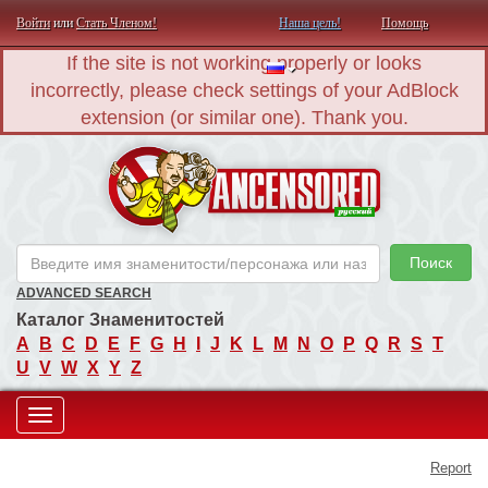
Войти
или
Стать Членом!
Наша цель!
Помощь
If the site is not working properly or looks
incorrectly, please check settings of your AdBlock
extension (or similar one). Thank you.
AN
Поиск
ADVANCED SEARCH
Каталог Знаменитостей
A
B
C
D
E
F
G
H
I
J
K
L
M
N
O
P
Q
R
S
T
U
V
W
X
Y
Z
Toggle
Report
navigation