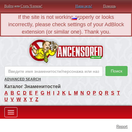
Войти
или
Стать Членом!
Наша цель!
Помощь
If the site is not working properly or looks
incorrectly, please check settings of your AdBlock
extension (or similar one). Thank you.
AN
Поиск
ADVANCED SEARCH
Каталог Знаменитостей
A
B
C
D
E
F
G
H
I
J
K
L
M
N
O
P
Q
R
S
T
U
V
W
X
Y
Z
Toggle
Report
navigation