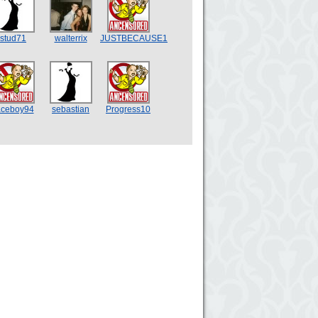
stud71
walterrix
JUSTBECAUSE1
aceboy94
sebastian
Progress10