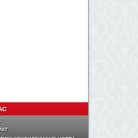
АС
С
АКТ