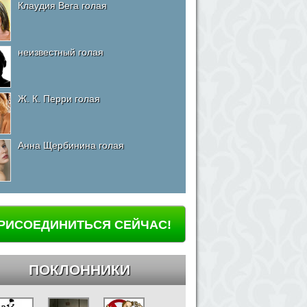
Клаудия Вега голая
неизвестный голая
Ж. К. Перри голая
Анна Щербинина голая
РИСОЕДИНИТЬСЯ СЕЙЧАС!
ПОКЛОННИКИ