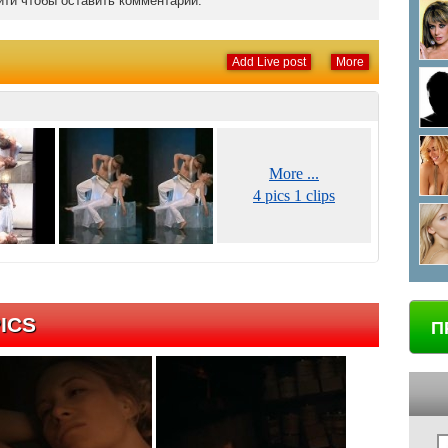
ти чтобы оставить комментарий.
Add Live post
More
More ...
4 pics 1 clips
ICS
П