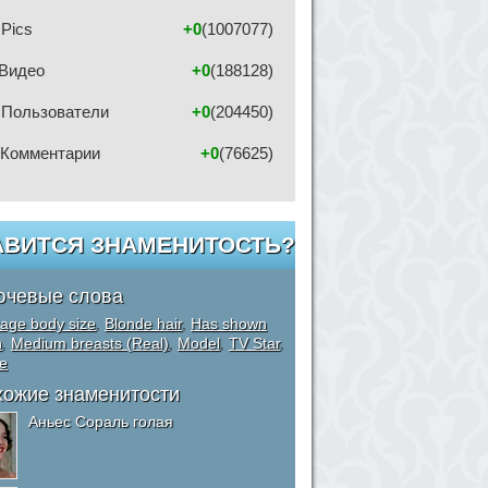
Pics
+0
(1007077)
Видео
+0
(188128)
Пользователи
+0
(204450)
Комментарии
+0
(76625)
АВИТСЯ ЗНАМЕНИТОСТЬ?
ючевые слова
age body size
,
Blonde hair
,
Has shown
h
,
Medium breasts (Real)
,
Model
,
TV Star
,
e
хожие знаменитости
Аньес Сораль голая