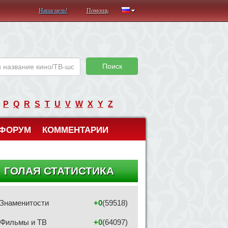
Наша цель!
Помощь
Поиск
P
Q
R
S
T
U
V
W
X
Y
Z
ФОРУМ
КОММЕНТАРИИ
ГОЛАЯ СТАТИСТИКА
Знаменитости
+0
(59518)
Фильмы и ТВ
+0
(64097)