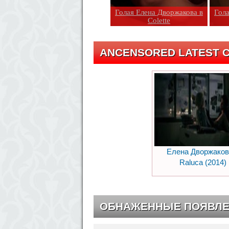
Голая Елена Дворжакова в
Гола
Colette
ANCENSORED LATEST C
Елена Дворжаков
Raluca (2014)
ОБНАЖЕННЫЕ ПОЯВЛ