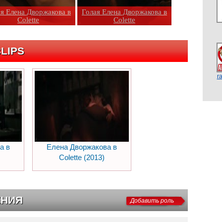
я Елена Дворжакова в
Голая Елена Дворжакова в
Colette
Colette
LIPS
r
а в
Елена Дворжакова в
Colette (2013)
ЕНИЯ
Добавить роль