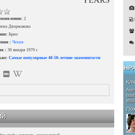
YEARS
 появления:
2
лена Дворжакова
ния:
Брно
ения :
Чехия
ия :
30 января 1979 г.
кже:
Самые популярные 40-50-летние знаменитости
НР
Кл
Aver
bus
Whit
По
ИЙ