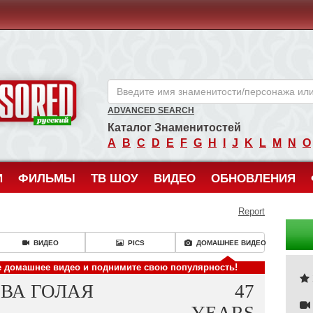
ANCENSORED - Голые Знаменитости Без Цензуры
ADVANCED SEARCH
Каталог Знаменитостей
A
B
C
D
E
F
G
H
I
J
K
L
M
N
O
И
ФИЛЬМЫ
ТВ ШОУ
ВИДЕО
ОБНОВЛЕНИЯ
Report
ВИДЕО
PICS
ДОМАШНЕЕ ВИДЕО
е домашнее видео и поднимите свою популярность!
ВА ГОЛАЯ
47