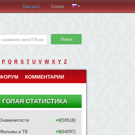
Наша цель!
Помощь
Поиск
P
Q
R
S
T
U
V
W
X
Y
Z
ФОРУМ
КОММЕНТАРИИ
ГОЛАЯ СТАТИСТИКА
Знаменитости
+0
(59518)
Фильмы и ТВ
+0
(64097)