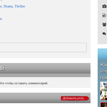
-
e
,
Drama
,
Thriller
я
Жа
ИЙ
Cri
По
ти чтобы оставить комментарий.
Добавить роль