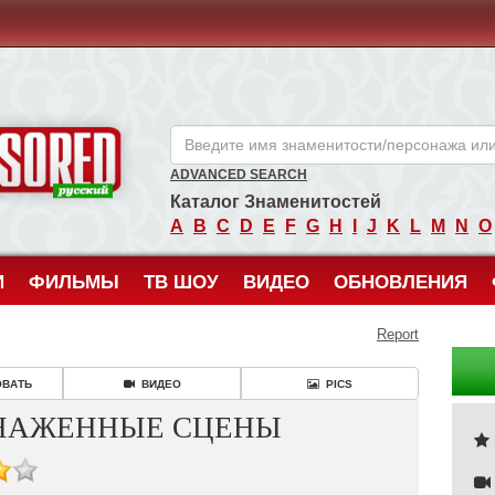
ANCENSORED - Голые Знаменитости Без Цензуры
ADVANCED SEARCH
Каталог Знаменитостей
A
B
C
D
E
F
G
H
I
J
K
L
M
N
O
И
ФИЛЬМЫ
ТВ ШОУ
ВИДЕО
ОБНОВЛЕНИЯ
Report
ОВАТЬ
ВИДЕО
PICS
ОБНАЖЕННЫЕ СЦЕНЫ