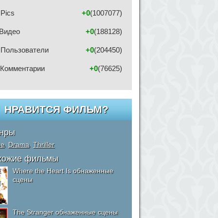
Pics
+0
(1007077)
Видео
+0
(188128)
Пользователи
+0
(204450)
Комментарии
+0
(76625)
НРАВИТСЯ ФИЛЬМ?
нры
me
,
Drama
,
Thriller
хожие фильмы
Where the Heart Is обнаженные
сцены
The Stranger обнаженные сцены