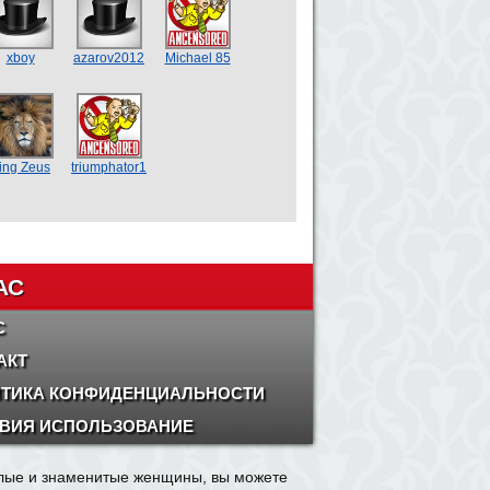
xboy
azarov2012
Michael 85
ing Zeus
triumphator1
АС
С
АКТ
ТИКА КОНФИДЕНЦИАЛЬНОСТИ
ВИЯ ИСПОЛЬЗОВАНИЕ
олые и знаменитые женщины, вы можете