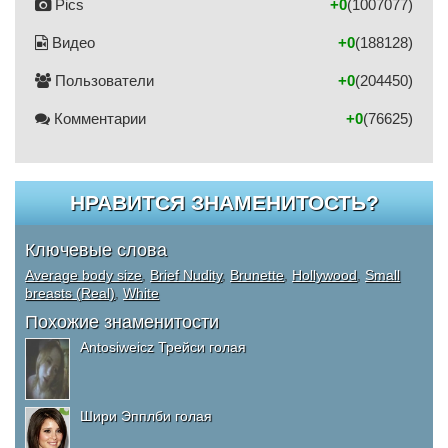
Pics
+0
(1007077)
Видео
+0
(188128)
Пользователи
+0
(204450)
Комментарии
+0
(76625)
НРАВИТСЯ ЗНАМЕНИТОСТЬ?
Ключевые слова
Average body size
,
Brief Nudity
,
Brunette
,
Hollywood
,
Small
breasts (Real)
,
White
Похожие знаменитости
Antosiweicz Трейси голая
Шири Эпплби голая