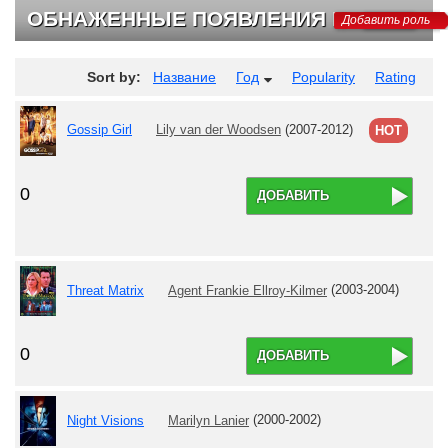
ОБНАЖЕННЫЕ ПОЯВЛЕНИЯ НА ТВ
Добавить роль
Sort by:
Название
Год
Popularity
Rating
Gossip Girl
Lily van der Woodsen
(2007-2012)
HOT
0
ДОБАВИТЬ
Threat Matrix
Agent Frankie Ellroy-Kilmer
(2003-2004)
0
ДОБАВИТЬ
Night Visions
Marilyn Lanier
(2000-2002)