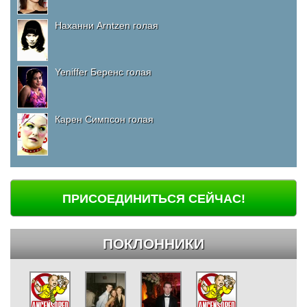
Наханни Arntzen голая
Yeniffer Беренс голая
Карен Симпсон голая
ПРИСОЕДИНИТЬСЯ СЕЙЧАС!
ПОКЛОННИКИ